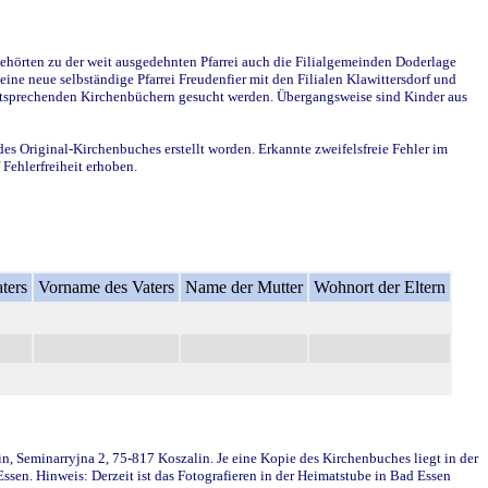
ehörten zu der weit ausgedehnten Pfarrei auch die Filialgemeinden Doderlage
ine neue selbständige Pfarrei Freudenfier mit den Filialen Klawittersdorf und
 entsprechenden Kirchenbüchern gesucht werden. Übergangsweise sind Kinder aus
des Original-Kirchenbuches erstellt worden. Erkannte zweifelsfreie Fehler im
Fehlerfreiheit erhoben.
ters
Vorname des Vaters
Name der Mutter
Wohnort der Eltern
in, Seminarryjna 2, 75-817 Koszalin. Je eine Kopie des Kirchenbuches liegt in der
en. Hinweis: Derzeit ist das Fotografieren in der Heimatstube in Bad Essen