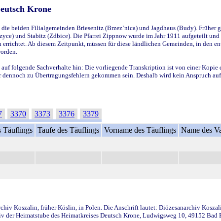
Deutsch Krone
ie beiden Filialgemeinden Briesenitz (Brzez`nica) und Jagdhaus (Budy). Früher g
yce) und Stabitz (Zdbice). Die Pfarrei Zippnow wurde im Jahr 1911 aufgeteilt und e
en errichtet. Ab diesem Zeitpunkt, müssen für diese ländlichen Gemeinden, in den
worden.
 auf folgende Sachverhalte hin: Die vorliegende Transkription ist von einer Kopie 
aber dennoch zu Übertragungsfehlern gekommen sein. Deshalb wird kein Anspruch auf 
7
3370
3373
3376
3379
 Täuflings
Taufe des Täuflings
Vorname des Täuflings
Name des Va
iv Koszalin, früher Köslin, in Polen. Die Anschrift lautet: Diözesanarchiv Koszal
v der Heimatstube des Heimatkreises Deutsch Krone, Ludwigsweg 10, 49152 Bad Ess