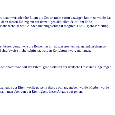
krank war, oder die Eltern die Geburt nicht sofort anzeigen konnten, wurde das
ann diesen Eintrag auf der derzeitigen aktuellen Seite - am Ende -
st aus technischen Gründen nur eingeschränkt möglich. Die Ausgabesortierung
r besser gesagt, wie die Bewohner ihn ausgesprochen haben. Später dann so
e Schreibweise nicht richtig ist, wurden Korrekturen vorgenommen.
r Spalte Wohnort der Eltern, grundsätzlich der deutsche Ortsname eingetragen.
rtsangabe der Eltern vorliegt, wenn diese auch angegeben wurde. Hierbei wurde
d kann man aber von der Richtigkeit dieser Angabe ausgehen.