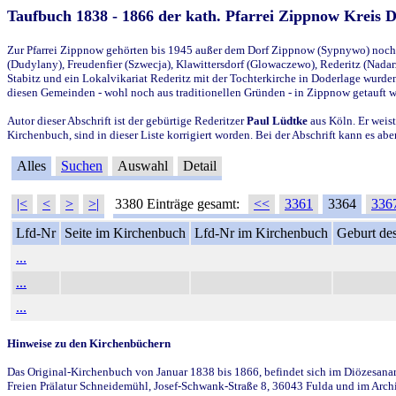
Taufbuch 1838 - 1866 der kath. Pfarrei Zippnow Kreis 
Zur Pfarrei Zippnow gehörten bis 1945 außer dem Dorf Zippnow (Sypnywo) noch d
(Dudylany), Freudenfier (Szwecja), Klawittersdorf (Glowaczewo), Rederitz (Nadarz
Stabitz und ein Lokalvikariat Rederitz mit der Tochterkirche in Doderlage wurd
diesen Gemeinden - wohl noch aus traditionellen Gründen - in Zippnow getauft 
Autor dieser Abschrift ist der gebürtige Rederitzer
Paul Lüdtke
aus Köln. Er weist
Kirchenbuch, sind in dieser Liste korrigiert worden. Bei der Abschrift kann es 
Alles
Suchen
Auswahl
Detail
|<
<
>
>|
3380 Einträge gesamt:
<<
3361
3364
336
Lfd-Nr
Seite im Kirchenbuch
Lfd-Nr im Kirchenbuch
Geburt des
...
...
...
Hinweise zu den Kirchenbüchern
Das Original-Kirchenbuch von Januar 1838 bis 1866, befindet sich im Diözesanarch
Freien Prälatur Schneidemühl, Josef-Schwank-Straße 8, 36043 Fulda und im Archi