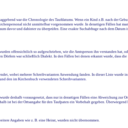
ggebend war die Chronologie des Taufdatums. Wenn ein Kind z.B. nach der Geburt 
rchenpersonal nicht unmittelbar vorgenommen wurde. In derartigen Fällen hat man d
raum davor und dahinter zu überprüfen. Eine exakte Suchabfrage nach dem Datum i
den offensichtlich so aufgeschrieben, wie die Amtsperson ihn verstanden hat, ode
n Dörfern war schließlich Dialekt. In den Fällen bei denen erkannt wurde, dass di
t, wobei mehrere Schreibvarianten Anwendung fanden. In dieser Liste wurde in de
n und den im Kirchenbuch verwendeten Schreibvarianten.
wurde deshalb vorausgesetzt, dass nur in derartigen Fällen eine Abweichung zur O
eshalb ist bei der Ortsangabe für den Taufpaten ein Vorbehalt gegeben. Überwiegen
weitere Angaben wie z. B. eine Heirat, wurden nicht übernommen.