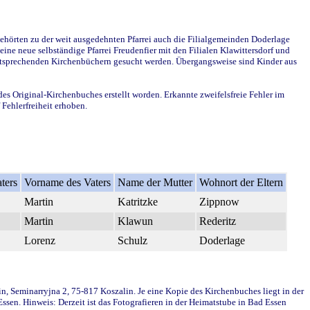
ehörten zu der weit ausgedehnten Pfarrei auch die Filialgemeinden Doderlage
ine neue selbständige Pfarrei Freudenfier mit den Filialen Klawittersdorf und
 entsprechenden Kirchenbüchern gesucht werden. Übergangsweise sind Kinder aus
des Original-Kirchenbuches erstellt worden. Erkannte zweifelsfreie Fehler im
Fehlerfreiheit erhoben.
ters
Vorname des Vaters
Name der Mutter
Wohnort der Eltern
Martin
Katritzke
Zippnow
Martin
Klawun
Rederitz
Lorenz
Schulz
Doderlage
in, Seminarryjna 2, 75-817 Koszalin. Je eine Kopie des Kirchenbuches liegt in der
en. Hinweis: Derzeit ist das Fotografieren in der Heimatstube in Bad Essen