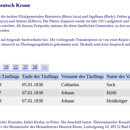
Deutsch Krone
ie beiden Filialgemeinden Briesenitz (Brzez`nica) und Jagdhaus (Budy). Früher g
yce) und Stabitz (Zdbice). Die Pfarrei Zippnow wurde im Jahr 1911 aufgeteilt und e
en errichtet. Ab diesem Zeitpunkt, müssen für diese ländlichen Gemeinden, in den
worden.
 auf folgende Sachverhalte hin: Die vorliegende Transkription ist von einer Kopie 
aber dennoch zu Übertragungsfehlern gekommen sein. Deshalb wird kein Anspruch auf 
19
22
25
28
>>
 Täuflings
Taufe des Täuflings
Vorname des Täuflings
Name des Va
8
05.01.1838
Catharina
Sack
7
07.01.1838
Johann
Höfft
8
07.01.1838
Johann
Heidkrüger
iv Koszalin, früher Köslin, in Polen. Die Anschrift lautet: Diözesanarchiv Koszal
v der Heimatstube des Heimatkreises Deutsch Krone, Ludwigsweg 10, 49152 Bad Ess