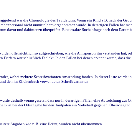
ggebend war die Chronologie des Taufdatums. Wenn ein Kind z.B. nach der Geburt 
rchenpersonal nicht unmittelbar vorgenommen wurde. In derartigen Fällen hat man d
raum davor und dahinter zu überprüfen. Eine exakte Suchabfrage nach dem Datum i
den offensichtlich so aufgeschrieben, wie die Amtsperson ihn verstanden hat, ode
n Dörfern war schließlich Dialekt. In den Fällen bei denen erkannt wurde, dass di
t, wobei mehrere Schreibvarianten Anwendung fanden. In dieser Liste wurde in de
n und den im Kirchenbuch verwendeten Schreibvarianten.
wurde deshalb vorausgesetzt, dass nur in derartigen Fällen eine Abweichung zur O
eshalb ist bei der Ortsangabe für den Taufpaten ein Vorbehalt gegeben. Überwiegen
weitere Angaben wie z. B. eine Heirat, wurden nicht übernommen.