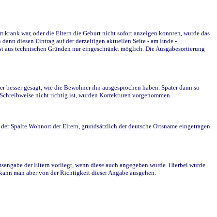
krank war, oder die Eltern die Geburt nicht sofort anzeigen konnten, wurde das
ann diesen Eintrag auf der derzeitigen aktuellen Seite - am Ende -
st aus technischen Gründen nur eingeschränkt möglich. Die Ausgabesortierung
r besser gesagt, wie die Bewohner ihn ausgesprochen haben. Später dann so
e Schreibweise nicht richtig ist, wurden Korrekturen vorgenommen.
r Spalte Wohnort der Eltern, grundsätzlich der deutsche Ortsname eingetragen.
rtsangabe der Eltern vorliegt, wenn diese auch angegeben wurde. Hierbei wurde
d kann man aber von der Richtigkeit dieser Angabe ausgehen.