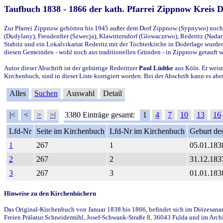
Taufbuch 1838 - 1866 der kath. Pfarrei Zippnow Kreis 
Zur Pfarrei Zippnow gehörten bis 1945 außer dem Dorf Zippnow (Sypnywo) noch d
(Dudylany), Freudenfier (Szwecja), Klawittersdorf (Glowaczewo), Rederitz (Nadarz
Stabitz und ein Lokalvikariat Rederitz mit der Tochterkirche in Doderlage wurd
diesen Gemeinden - wohl noch aus traditionellen Gründen - in Zippnow getauft 
Autor dieser Abschrift ist der gebürtige Rederitzer
Paul Lüdtke
aus Köln. Er weist
Kirchenbuch, sind in dieser Liste korrigiert worden. Bei der Abschrift kann es 
Alles
Suchen
Auswahl
Detail
|<
<
>
>|
3380 Einträge gesamt:
1
4
7
10
13
16
Lfd-Nr
Seite im Kirchenbuch
Lfd-Nr im Kirchenbuch
Geburt des
1
267
1
05.01.183
2
267
2
31.12.183
3
267
3
01.01.183
Hinweise zu den Kirchenbüchern
Das Original-Kirchenbuch von Januar 1838 bis 1866, befindet sich im Diözesanarch
Freien Prälatur Schneidemühl, Josef-Schwank-Straße 8, 36043 Fulda und im Archi