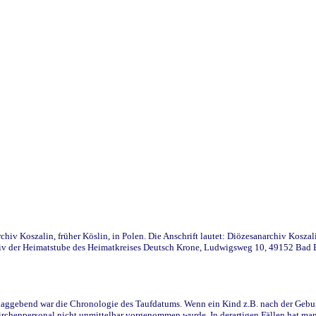
iv Koszalin, früher Köslin, in Polen. Die Anschrift lautet: Diözesanarchiv Koszal
v der Heimatstube des Heimatkreises Deutsch Krone, Ludwigsweg 10, 49152 Bad Ess
ggebend war die Chronologie des Taufdatums. Wenn ein Kind z.B. nach der Geburt 
rchenpersonal nicht unmittelbar vorgenommen wurde. In derartigen Fällen hat man d