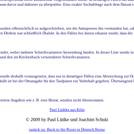
raum davor und dahinter zu überprüfen. Eine exakte Suchabfrage nach dem Datum i
den offensichtlich so aufgeschrieben, wie die Amtsperson ihn verstanden hat, ode
n Dörfern war schließlich Dialekt. In den Fällen bei denen erkannt wurde, dass di
t, wobei mehrere Schreibvarianten Anwendung fanden. In dieser Liste wurde in de
n und den im Kirchenbuch verwendeten Schreibvarianten.
wurde deshalb vorausgesetzt, dass nur in derartigen Fällen eine Abweichung zur O
eshalb ist bei der Ortsangabe für den Taufpaten ein Vorbehalt gegeben. Überwiegen
weitere Angaben wie z. B. eine Heirat, wurden nicht übernommen.
Paul Lüdtke aus Köln
© 2009 by Paul Lüdke und Joachim Schulz
zurück zu: Back to the Roots in Deutsch Krone