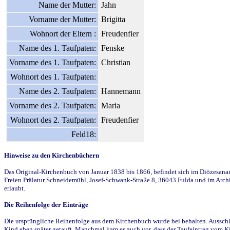
Name der Mutter:
Jahn
Vorname der Mutter:
Brigitta
Wohnort der Eltern :
Freudenfier
Name des 1. Taufpaten:
Fenske
Vorname des 1. Taufpaten:
Christian
Wohnort des 1. Taufpaten:
Name des 2. Taufpaten:
Hannemann
Vorname des 2. Taufpaten:
Maria
Wohnort des 2. Taufpaten:
Freudenfier
Feld18:
Hinweise zu den Kirchenbüchern
Das Original-Kirchenbuch von Januar 1838 bis 1866, befindet sich im Diözesanarch
Freien Prälatur Schneidemühl, Josef-Schwank-Straße 8, 36043 Fulda und im Archi
erlaubt.
Die Reihenfolge der Einträge
Die ursprüngliche Reihenfolge aus dem Kirchenbuch wurde bei behalten. Ausschla
Kind eben später getauft. Manchmal kam es auch vor, dass der Taufeintrag vom Ki