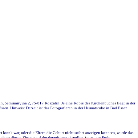
in, Seminarryjna 2, 75-817 Koszalin. Je eine Kopie des Kirchenbuches liegt in der
en. Hinweis: Derzeit ist das Fotografieren in der Heimatstube in Bad Essen
krank war, oder die Eltern die Geburt nicht sofort anzeigen konnten, wurde das
ann diesen Eintrag auf der derzeitigen aktuellen Seite - am Ende -