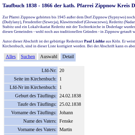
Taufbuch 1838 - 1866 der kath. Pfarrei Zippnow Kreis 
Zur Pfarrei Zippnow gehörten bis 1945 außer dem Dorf Zippnow (Sypnywo) noch d
(Dudylany), Freudenfier (Szwecja), Klawittersdorf (Glowaczewo), Rederitz (Nadarz
Stabitz und ein Lokalvikariat Rederitz mit der Tochterkirche in Doderlage wurd
diesen Gemeinden - wohl noch aus traditionellen Gründen - in Zippnow getauft 
Autor dieser Abschrift ist der gebürtige Rederitzer
Paul Lüdtke
aus Köln. Er weist
Kirchenbuch, sind in dieser Liste korrigiert worden. Bei der Abschrift kann es 
Alles
Suchen
Auswahl
Detail
Lfd-Nr:
20
Seite im Kirchenbuch:
1
Lfd-Nr im Kirchenbuch:
1
Geburt des Täuflings:
24.02.1838
Taufe des Täuflings:
25.02.1838
Vorname des Täuflings:
Johann
Name des Vaters:
Fenske
Vorname des Vaters:
Martin