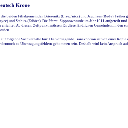
Deutsch Krone
ie beiden Filialgemeinden Briesenitz (Brzez`nica) und Jagdhaus (Budy). Früher g
yce) und Stabitz (Zdbice). Die Pfarrei Zippnow wurde im Jahr 1911 aufgeteilt und e
en errichtet. Ab diesem Zeitpunkt, müssen für diese ländlichen Gemeinden, in den
worden.
 auf folgende Sachverhalte hin: Die vorliegende Transkription ist von einer Kopie 
aber dennoch zu Übertragungsfehlern gekommen sein. Deshalb wird kein Anspruch auf 