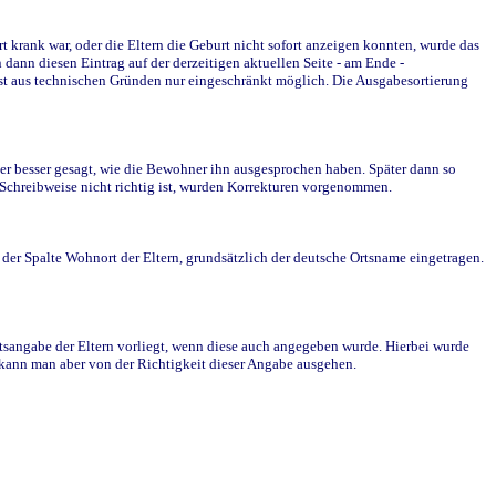
krank war, oder die Eltern die Geburt nicht sofort anzeigen konnten, wurde das
ann diesen Eintrag auf der derzeitigen aktuellen Seite - am Ende -
st aus technischen Gründen nur eingeschränkt möglich. Die Ausgabesortierung
r besser gesagt, wie die Bewohner ihn ausgesprochen haben. Später dann so
e Schreibweise nicht richtig ist, wurden Korrekturen vorgenommen.
r Spalte Wohnort der Eltern, grundsätzlich der deutsche Ortsname eingetragen.
rtsangabe der Eltern vorliegt, wenn diese auch angegeben wurde. Hierbei wurde
d kann man aber von der Richtigkeit dieser Angabe ausgehen.