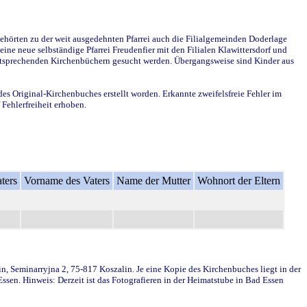
ehörten zu der weit ausgedehnten Pfarrei auch die Filialgemeinden Doderlage
ine neue selbständige Pfarrei Freudenfier mit den Filialen Klawittersdorf und
 entsprechenden Kirchenbüchern gesucht werden. Übergangsweise sind Kinder aus
des Original-Kirchenbuches erstellt worden. Erkannte zweifelsfreie Fehler im
Fehlerfreiheit erhoben.
ters
Vorname des Vaters
Name der Mutter
Wohnort der Eltern
in, Seminarryjna 2, 75-817 Koszalin. Je eine Kopie des Kirchenbuches liegt in der
en. Hinweis: Derzeit ist das Fotografieren in der Heimatstube in Bad Essen