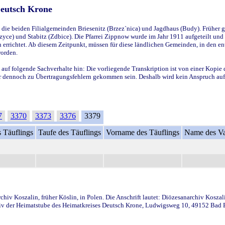
Deutsch Krone
ie beiden Filialgemeinden Briesenitz (Brzez`nica) und Jagdhaus (Budy). Früher g
yce) und Stabitz (Zdbice). Die Pfarrei Zippnow wurde im Jahr 1911 aufgeteilt und e
en errichtet. Ab diesem Zeitpunkt, müssen für diese ländlichen Gemeinden, in den
worden.
 auf folgende Sachverhalte hin: Die vorliegende Transkription ist von einer Kopie 
aber dennoch zu Übertragungsfehlern gekommen sein. Deshalb wird kein Anspruch auf 
7
3370
3373
3376
3379
 Täuflings
Taufe des Täuflings
Vorname des Täuflings
Name des Va
iv Koszalin, früher Köslin, in Polen. Die Anschrift lautet: Diözesanarchiv Koszal
v der Heimatstube des Heimatkreises Deutsch Krone, Ludwigsweg 10, 49152 Bad Ess