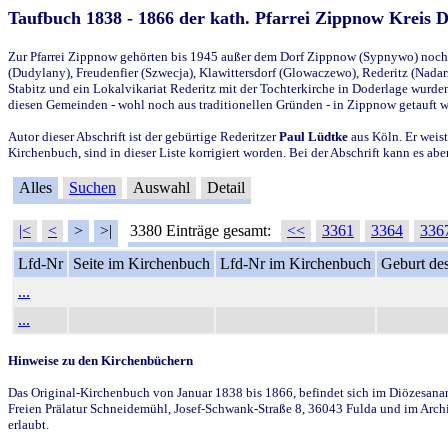
Taufbuch 1838 - 1866 der kath. Pfarrei Zippnow Kreis 
Zur Pfarrei Zippnow gehörten bis 1945 außer dem Dorf Zippnow (Sypnywo) noch d
(Dudylany), Freudenfier (Szwecja), Klawittersdorf (Glowaczewo), Rederitz (Nadarz
Stabitz und ein Lokalvikariat Rederitz mit der Tochterkirche in Doderlage wurd
diesen Gemeinden - wohl noch aus traditionellen Gründen - in Zippnow getauft 
Autor dieser Abschrift ist der gebürtige Rederitzer
Paul Lüdtke
aus Köln. Er weist
Kirchenbuch, sind in dieser Liste korrigiert worden. Bei der Abschrift kann es 
Alles
Suchen
Auswahl
Detail
|<
<
>
>|
3380 Einträge gesamt:
<<
3361
3364
336
Lfd-Nr
Seite im Kirchenbuch
Lfd-Nr im Kirchenbuch
Geburt des
...
...
Hinweise zu den Kirchenbüchern
Das Original-Kirchenbuch von Januar 1838 bis 1866, befindet sich im Diözesanarch
Freien Prälatur Schneidemühl, Josef-Schwank-Straße 8, 36043 Fulda und im Archi
erlaubt.