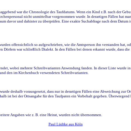
ggebend war die Chronologie des Taufdatums. Wenn ein Kind z.B. nach der Geburt 
rchenpersonal nicht unmittelbar vorgenommen wurde. In derartigen Fällen hat man d
raum davor und dahinter zu überprüfen. Eine exakte Suchabfrage nach dem Datum i
den offensichtlich so aufgeschrieben, wie die Amtsperson ihn verstanden hat, ode
n Dörfern war schließlich Dialekt. In den Fällen bei denen erkannt wurde, dass di
t, wobei mehrere Schreibvarianten Anwendung fanden. In dieser Liste wurde in de
n und den im Kirchenbuch verwendeten Schreibvarianten.
wurde deshalb vorausgesetzt, dass nur in derartigen Fällen eine Abweichung zur O
eshalb ist bei der Ortsangabe für den Taufpaten ein Vorbehalt gegeben. Überwiegen
weitere Angaben wie z. B. eine Heirat, wurden nicht übernommen.
Paul Lüdtke aus Köln