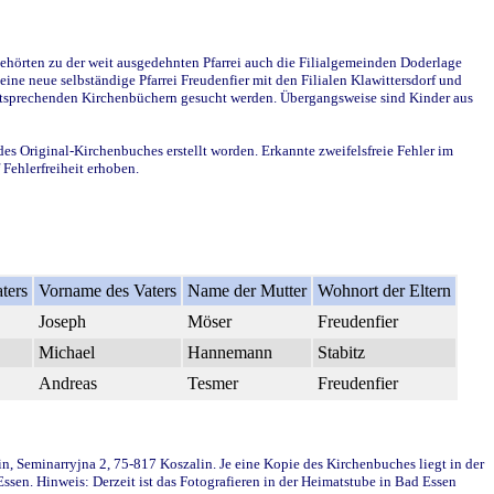
ehörten zu der weit ausgedehnten Pfarrei auch die Filialgemeinden Doderlage
ine neue selbständige Pfarrei Freudenfier mit den Filialen Klawittersdorf und
 entsprechenden Kirchenbüchern gesucht werden. Übergangsweise sind Kinder aus
des Original-Kirchenbuches erstellt worden. Erkannte zweifelsfreie Fehler im
Fehlerfreiheit erhoben.
ters
Vorname des Vaters
Name der Mutter
Wohnort der Eltern
Joseph
Möser
Freudenfier
Michael
Hannemann
Stabitz
Andreas
Tesmer
Freudenfier
in, Seminarryjna 2, 75-817 Koszalin. Je eine Kopie des Kirchenbuches liegt in der
en. Hinweis: Derzeit ist das Fotografieren in der Heimatstube in Bad Essen