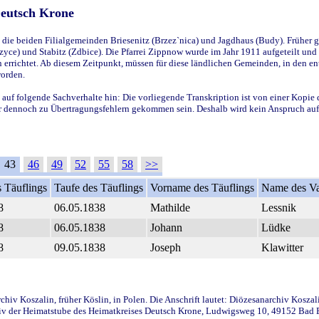
Deutsch Krone
ie beiden Filialgemeinden Briesenitz (Brzez`nica) und Jagdhaus (Budy). Früher g
yce) und Stabitz (Zdbice). Die Pfarrei Zippnow wurde im Jahr 1911 aufgeteilt und e
en errichtet. Ab diesem Zeitpunkt, müssen für diese ländlichen Gemeinden, in den
worden.
 auf folgende Sachverhalte hin: Die vorliegende Transkription ist von einer Kopie 
aber dennoch zu Übertragungsfehlern gekommen sein. Deshalb wird kein Anspruch auf 
43
46
49
52
55
58
>>
 Täuflings
Taufe des Täuflings
Vorname des Täuflings
Name des Va
8
06.05.1838
Mathilde
Lessnik
8
06.05.1838
Johann
Lüdke
8
09.05.1838
Joseph
Klawitter
iv Koszalin, früher Köslin, in Polen. Die Anschrift lautet: Diözesanarchiv Koszal
v der Heimatstube des Heimatkreises Deutsch Krone, Ludwigsweg 10, 49152 Bad Ess