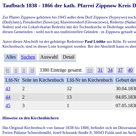
Taufbuch 1838 - 1866 der kath. Pfarrei Zippnow Kreis 
Zur Pfarrei Zippnow gehörten bis 1945 außer dem Dorf Zippnow (Sypnywo) noch d
(Dudylany), Freudenfier (Szwecja), Klawittersdorf (Glowaczewo), Rederitz (Nadarz
Stabitz und ein Lokalvikariat Rederitz mit der Tochterkirche in Doderlage wurd
diesen Gemeinden - wohl noch aus traditionellen Gründen - in Zippnow getauft 
Autor dieser Abschrift ist der gebürtige Rederitzer
Paul Lüdtke
aus Köln. Er weist
Kirchenbuch, sind in dieser Liste korrigiert worden. Bei der Abschrift kann es 
Alles
Suchen
Auswahl
Detail
|<
<
>
>|
3380 Einträge gesamt:
<<
31
34
37
40
Lfd-Nr
Seite im Kirchenbuch
Lfd-Nr im Kirchenbuch
Geburt des
43
2
12
30.04.183
44
2
13
04.05.183
45
3
1
07.05.183
Hinweise zu den Kirchenbüchern
Das Original-Kirchenbuch von Januar 1838 bis 1866, befindet sich im Diözesanarch
Freien Prälatur Schneidemühl, Josef-Schwank-Straße 8, 36043 Fulda und im Archi