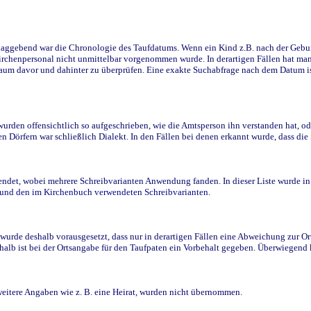
ggebend war die Chronologie des Taufdatums. Wenn ein Kind z.B. nach der Geburt 
rchenpersonal nicht unmittelbar vorgenommen wurde. In derartigen Fällen hat man d
raum davor und dahinter zu überprüfen. Eine exakte Suchabfrage nach dem Datum i
den offensichtlich so aufgeschrieben, wie die Amtsperson ihn verstanden hat, ode
n Dörfern war schließlich Dialekt. In den Fällen bei denen erkannt wurde, dass di
t, wobei mehrere Schreibvarianten Anwendung fanden. In dieser Liste wurde in de
n und den im Kirchenbuch verwendeten Schreibvarianten.
wurde deshalb vorausgesetzt, dass nur in derartigen Fällen eine Abweichung zur O
eshalb ist bei der Ortsangabe für den Taufpaten ein Vorbehalt gegeben. Überwiegen
weitere Angaben wie z. B. eine Heirat, wurden nicht übernommen.