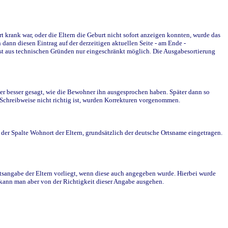
krank war, oder die Eltern die Geburt nicht sofort anzeigen konnten, wurde das
ann diesen Eintrag auf der derzeitigen aktuellen Seite - am Ende -
st aus technischen Gründen nur eingeschränkt möglich. Die Ausgabesortierung
r besser gesagt, wie die Bewohner ihn ausgesprochen haben. Später dann so
e Schreibweise nicht richtig ist, wurden Korrekturen vorgenommen.
r Spalte Wohnort der Eltern, grundsätzlich der deutsche Ortsname eingetragen.
rtsangabe der Eltern vorliegt, wenn diese auch angegeben wurde. Hierbei wurde
d kann man aber von der Richtigkeit dieser Angabe ausgehen.