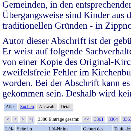
Gemeinden, in den entsprechende
Übergangsweise sind Kinder aus 
traditionellen Gründen - in Zippn
Autor dieser Abschrift ist der geb
Er weist auf folgende Sachverhalte
von einer Kopie des Original-Kirc
zweifelsfreie Fehler im Kirchenbuc
worden. Bei der Abschrift kann e
gekommen sein. Deshalb wird kein
Alles
Suchen
Auswahl
Detail
|<
<
>
>|
3380 Einträge gesamt:
<<
3361
3364
336
Lfd-
Seite im
Lfd-Nr im
Geburt des
Taufe de