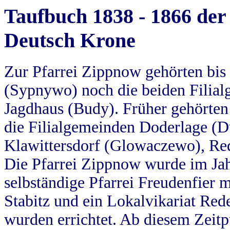
Taufbuch 1838 - 1866 der
Deutsch Krone
Zur Pfarrei Zippnow gehörten bi
(Sypnywo) noch die beiden Filial
Jagdhaus (Budy). Früher gehörten 
die Filialgemeinden Doderlage (D
Klawittersdorf (Glowaczewo), Red
Die Pfarrei Zippnow wurde im Jah
selbständige Pfarrei Freudenfier m
Stabitz und ein Lokalvikariat Red
wurden errichtet. Ab diesem Zeitp