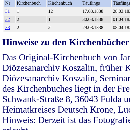
Nr
Kirchenbuch
Kirchenbuch
Täuflings
Täufling
31
1
12
17.03.1838
28.03.18
32
2
1
30.03.1838
01.04.18
33
2
2
29.03.1838
08.04.18
Hinweise zu den Kirchenbücher
Das Original-Kirchenbuch von Jan
Diözesanarchiv Koszalin, früher Kö
Diözesanarchiv Koszalin, Seminar
des Kirchenbuches liegt in der Fr
Schwank-Straße 8, 36043 Fulda u
Heimatkreises Deutsch Krone, Lu
Hinweis: Derzeit ist das Fotograf