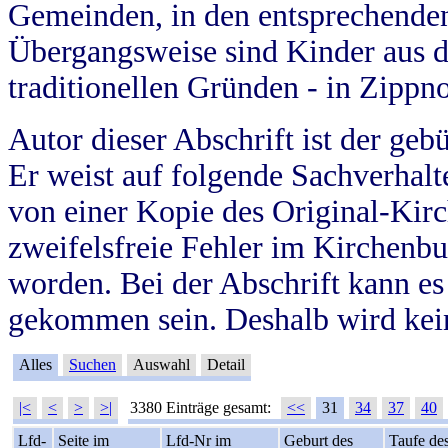
Gemeinden, in den entsprechende
Übergangsweise sind Kinder aus 
traditionellen Gründen - in Zippn
Autor dieser Abschrift ist der geb
Er weist auf folgende Sachverhalte
von einer Kopie des Original-Kirc
zweifelsfreie Fehler im Kirchenbuc
worden. Bei der Abschrift kann e
gekommen sein. Deshalb wird kein
Alles
Suchen
Auswahl
Detail
|<
<
>
>|
3380 Einträge gesamt:
<<
31
34
37
40
Lfd-
Seite im
Lfd-Nr im
Geburt des
Taufe de