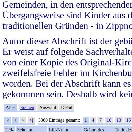
Gemeinden, in den entsprechende
Übergangsweise sind Kinder aus 
traditionellen Gründen - in Zippn
Autor dieser Abschrift ist der geb
Er weist auf folgende Sachverhalte
von einer Kopie des Original-Kirc
zweifelsfreie Fehler im Kirchenbuc
worden. Bei der Abschrift kann e
gekommen sein. Deshalb wird kein
Alles
Suchen
Auswahl
Detail
|<
<
>
>|
3380 Einträge gesamt:
1
4
7
10
13
16
Lfd-
Seite im
Lfd-Nr im
Geburt des
Taufe de