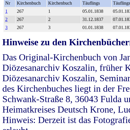
Nr
Kirchenbuch
Kirchenbuch
Täuflings
Täufling
1
267
1
05.01.1838
05.01.18
2
267
2
31.12.1837
07.01.18
3
267
3
01.01.1838
07.01.18
Hinweise zu den Kirchenbücher
Das Original-Kirchenbuch von Jan
Diözesanarchiv Koszalin, früher Kö
Diözesanarchiv Koszalin, Seminar
des Kirchenbuches liegt in der Fr
Schwank-Straße 8, 36043 Fulda u
Heimatkreises Deutsch Krone, Lu
Hinweis: Derzeit ist das Fotograf