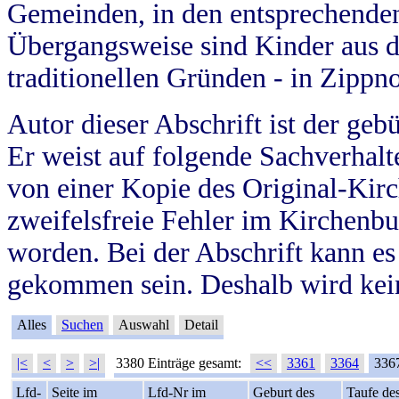
Gemeinden, in den entsprechende
Übergangsweise sind Kinder aus 
traditionellen Gründen - in Zippn
Autor dieser Abschrift ist der geb
Er weist auf folgende Sachverhalte
von einer Kopie des Original-Kirc
zweifelsfreie Fehler im Kirchenbuc
worden. Bei der Abschrift kann e
gekommen sein. Deshalb wird kein
Alles
Suchen
Auswahl
Detail
|<
<
>
>|
3380 Einträge gesamt:
<<
3361
3364
336
Lfd-
Seite im
Lfd-Nr im
Geburt des
Taufe de