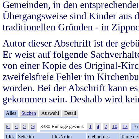
Gemeinden, in den entsprechende
Übergangsweise sind Kinder aus 
traditionellen Gründen - in Zippn
Autor dieser Abschrift ist der geb
Er weist auf folgende Sachverhalte
von einer Kopie des Original-Kirc
zweifelsfreie Fehler im Kirchenbuc
worden. Bei der Abschrift kann e
gekommen sein. Deshalb wird kein
Alles
Suchen
Auswahl
Detail
|<
<
>
>|
3380 Einträge gesamt:
1
4
7
10
13
16
Lfd-
Seite im
Lfd-Nr im
Geburt des
Taufe de