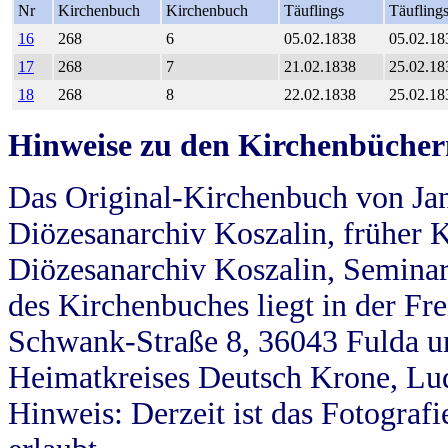
Nr
Kirchenbuch
Kirchenbuch
Täuflings
Täufling
16
268
6
05.02.1838
05.02.18
17
268
7
21.02.1838
25.02.18
18
268
8
22.02.1838
25.02.18
Hinweise zu den Kirchenbücher
Das Original-Kirchenbuch von Jan
Diözesanarchiv Koszalin, früher Kö
Diözesanarchiv Koszalin, Seminar
des Kirchenbuches liegt in der Fr
Schwank-Straße 8, 36043 Fulda u
Heimatkreises Deutsch Krone, Lu
Hinweis: Derzeit ist das Fotograf