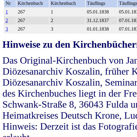
Nr
Kirchenbuch
Kirchenbuch
Täuflings
Täufling
1
267
1
05.01.1838
05.01.18
2
267
2
31.12.1837
07.01.18
3
267
3
01.01.1838
07.01.18
Hinweise zu den Kirchenbücher
Das Original-Kirchenbuch von Jan
Diözesanarchiv Koszalin, früher Kö
Diözesanarchiv Koszalin, Seminar
des Kirchenbuches liegt in der Fr
Schwank-Straße 8, 36043 Fulda u
Heimatkreises Deutsch Krone, Lu
Hinweis: Derzeit ist das Fotograf