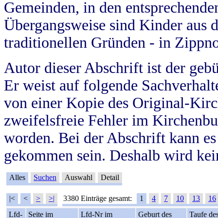
Gemeinden, in den entsprechende
Übergangsweise sind Kinder aus 
traditionellen Gründen - in Zippn
Autor dieser Abschrift ist der geb
Er weist auf folgende Sachverhalte
von einer Kopie des Original-Kirc
zweifelsfreie Fehler im Kirchenbuc
worden. Bei der Abschrift kann e
gekommen sein. Deshalb wird kein
Alles
Suchen
Auswahl
Detail
|<
<
>
>|
3380 Einträge gesamt:
1
4
7
10
13
16
Lfd-
Seite im
Lfd-Nr im
Geburt des
Taufe de