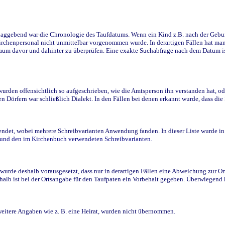
ggebend war die Chronologie des Taufdatums. Wenn ein Kind z.B. nach der Geburt 
rchenpersonal nicht unmittelbar vorgenommen wurde. In derartigen Fällen hat man d
raum davor und dahinter zu überprüfen. Eine exakte Suchabfrage nach dem Datum i
den offensichtlich so aufgeschrieben, wie die Amtsperson ihn verstanden hat, ode
n Dörfern war schließlich Dialekt. In den Fällen bei denen erkannt wurde, dass di
t, wobei mehrere Schreibvarianten Anwendung fanden. In dieser Liste wurde in de
n und den im Kirchenbuch verwendeten Schreibvarianten.
wurde deshalb vorausgesetzt, dass nur in derartigen Fällen eine Abweichung zur O
eshalb ist bei der Ortsangabe für den Taufpaten ein Vorbehalt gegeben. Überwiegen
weitere Angaben wie z. B. eine Heirat, wurden nicht übernommen.