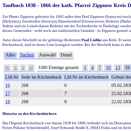
Taufbuch 1838 - 1866 der kath. Pfarrei Zippnow Kreis 
Zur Pfarrei Zippnow gehörten bis 1945 außer dem Dorf Zippnow (Sypnywo) noch d
(Dudylany), Freudenfier (Szwecja), Klawittersdorf (Glowaczewo), Rederitz (Nadarz
Stabitz und ein Lokalvikariat Rederitz mit der Tochterkirche in Doderlage wurd
diesen Gemeinden - wohl noch aus traditionellen Gründen - in Zippnow getauft 
Autor dieser Abschrift ist der gebürtige Rederitzer
Paul Lüdtke
aus Köln. Er weist
Kirchenbuch, sind in dieser Liste korrigiert worden. Bei der Abschrift kann es 
Alles
Suchen
Auswahl
Detail
|<
<
>
>|
3380 Einträge gesamt:
1
4
7
10
13
16
Lfd-Nr
Seite im Kirchenbuch
Lfd-Nr im Kirchenbuch
Geburt des
16
268
6
05.02.183
17
268
7
21.02.183
18
268
8
22.02.183
Hinweise zu den Kirchenbüchern
Das Original-Kirchenbuch von Januar 1838 bis 1866, befindet sich im Diözesanarch
Freien Prälatur Schneidemühl, Josef-Schwank-Straße 8, 36043 Fulda und im Archi