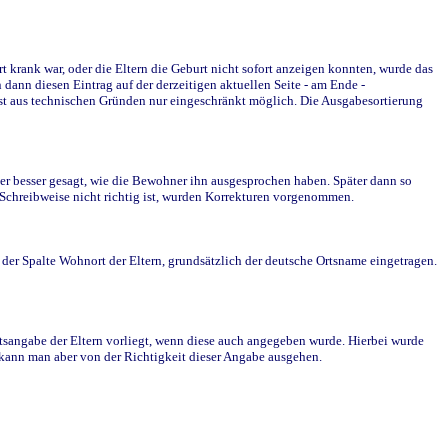
krank war, oder die Eltern die Geburt nicht sofort anzeigen konnten, wurde das
ann diesen Eintrag auf der derzeitigen aktuellen Seite - am Ende -
st aus technischen Gründen nur eingeschränkt möglich. Die Ausgabesortierung
r besser gesagt, wie die Bewohner ihn ausgesprochen haben. Später dann so
e Schreibweise nicht richtig ist, wurden Korrekturen vorgenommen.
r Spalte Wohnort der Eltern, grundsätzlich der deutsche Ortsname eingetragen.
rtsangabe der Eltern vorliegt, wenn diese auch angegeben wurde. Hierbei wurde
d kann man aber von der Richtigkeit dieser Angabe ausgehen.