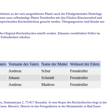
ehörten zu der weit ausgedehnten Pfarrei auch die Filialgemeinden Doderlage
ine neue selbständige Pfarrei Freudenfier mit den Filialen Klawittersdorf und
 entsprechenden Kirchenbüchern gesucht werden. Übergangsweise sind Kinder aus
des Original-Kirchenbuches erstellt worden. Erkannte zweifelsfreie Fehler im
Fehlerfreiheit erhoben.
ters
Vorname des Vaters
Name der Mutter
Wohnort der Eltern
Andreas
Schur
Freudenfier
Johann
Schmidt
Freudenfier
Andreas
Mudrow
Freudenfier
in, Seminarryjna 2, 75-817 Koszalin. Je eine Kopie des Kirchenbuches liegt in der
en. Hinweis: Derzeit ist das Fotografieren in der Heimatstube in Bad Essen