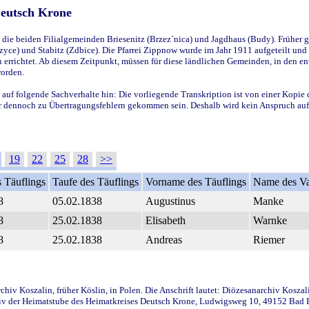
Deutsch Krone
ie beiden Filialgemeinden Briesenitz (Brzez`nica) und Jagdhaus (Budy). Früher g
yce) und Stabitz (Zdbice). Die Pfarrei Zippnow wurde im Jahr 1911 aufgeteilt und e
en errichtet. Ab diesem Zeitpunkt, müssen für diese ländlichen Gemeinden, in den
worden.
 auf folgende Sachverhalte hin: Die vorliegende Transkription ist von einer Kopie 
aber dennoch zu Übertragungsfehlern gekommen sein. Deshalb wird kein Anspruch auf 
19
22
25
28
>>
 Täuflings
Taufe des Täuflings
Vorname des Täuflings
Name des Va
8
05.02.1838
Augustinus
Manke
8
25.02.1838
Elisabeth
Warnke
8
25.02.1838
Andreas
Riemer
iv Koszalin, früher Köslin, in Polen. Die Anschrift lautet: Diözesanarchiv Koszal
v der Heimatstube des Heimatkreises Deutsch Krone, Ludwigsweg 10, 49152 Bad Ess