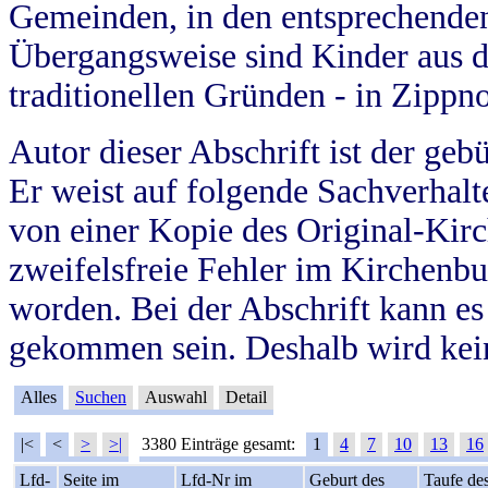
Gemeinden, in den entsprechende
Übergangsweise sind Kinder aus 
traditionellen Gründen - in Zippn
Autor dieser Abschrift ist der geb
Er weist auf folgende Sachverhalte
von einer Kopie des Original-Kirc
zweifelsfreie Fehler im Kirchenbuc
worden. Bei der Abschrift kann e
gekommen sein. Deshalb wird kein
Alles
Suchen
Auswahl
Detail
|<
<
>
>|
3380 Einträge gesamt:
1
4
7
10
13
16
Lfd-
Seite im
Lfd-Nr im
Geburt des
Taufe de