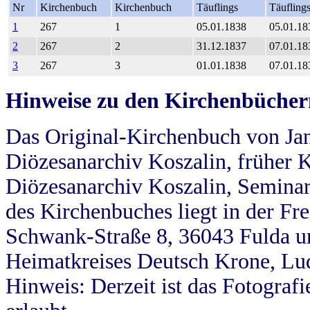
Nr
Kirchenbuch
Kirchenbuch
Täuflings
Täufling
1
267
1
05.01.1838
05.01.18
2
267
2
31.12.1837
07.01.18
3
267
3
01.01.1838
07.01.18
Hinweise zu den Kirchenbücher
Das Original-Kirchenbuch von Jan
Diözesanarchiv Koszalin, früher Kö
Diözesanarchiv Koszalin, Seminar
des Kirchenbuches liegt in der Fr
Schwank-Straße 8, 36043 Fulda u
Heimatkreises Deutsch Krone, Lu
Hinweis: Derzeit ist das Fotograf