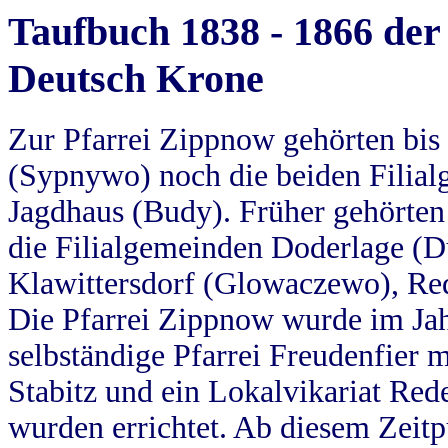
Taufbuch 1838 - 1866 der
Deutsch Krone
Zur Pfarrei Zippnow gehörten bi
(Sypnywo) noch die beiden Filial
Jagdhaus (Budy). Früher gehörten 
die Filialgemeinden Doderlage (D
Klawittersdorf (Glowaczewo), Red
Die Pfarrei Zippnow wurde im Jah
selbständige Pfarrei Freudenfier m
Stabitz und ein Lokalvikariat Red
wurden errichtet. Ab diesem Zeitp