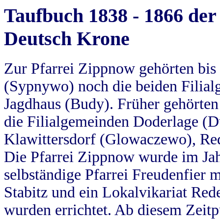
Taufbuch 1838 - 1866 der
Deutsch Krone
Zur Pfarrei Zippnow gehörten bi
(Sypnywo) noch die beiden Filial
Jagdhaus (Budy). Früher gehörten 
die Filialgemeinden Doderlage (D
Klawittersdorf (Glowaczewo), Red
Die Pfarrei Zippnow wurde im Jah
selbständige Pfarrei Freudenfier m
Stabitz und ein Lokalvikariat Red
wurden errichtet. Ab diesem Zeitp