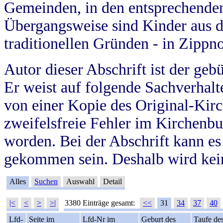
Gemeinden, in den entsprechende
Übergangsweise sind Kinder aus 
traditionellen Gründen - in Zippn
Autor dieser Abschrift ist der geb
Er weist auf folgende Sachverhalte
von einer Kopie des Original-Kirc
zweifelsfreie Fehler im Kirchenbuc
worden. Bei der Abschrift kann e
gekommen sein. Deshalb wird kein
Alles
Suchen
Auswahl
Detail
|<
<
>
>|
3380 Einträge gesamt:
<<
31
34
37
40
Lfd-
Seite im
Lfd-Nr im
Geburt des
Taufe de