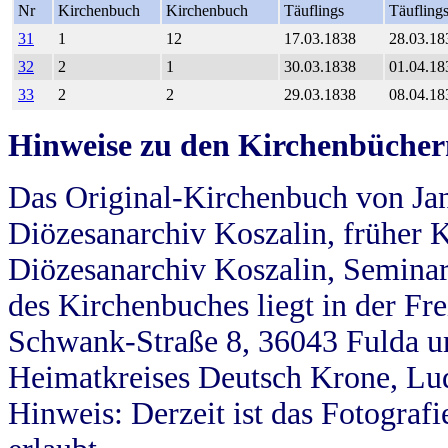
Nr
Kirchenbuch
Kirchenbuch
Täuflings
Täufling
31
1
12
17.03.1838
28.03.18
32
2
1
30.03.1838
01.04.18
33
2
2
29.03.1838
08.04.18
Hinweise zu den Kirchenbücher
Das Original-Kirchenbuch von Jan
Diözesanarchiv Koszalin, früher Kö
Diözesanarchiv Koszalin, Seminar
des Kirchenbuches liegt in der Fr
Schwank-Straße 8, 36043 Fulda u
Heimatkreises Deutsch Krone, Lu
Hinweis: Derzeit ist das Fotograf