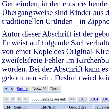
Gemeinden, in den entsprechende
Übergangsweise sind Kinder aus 
traditionellen Gründen - in Zippn
Autor dieser Abschrift ist der geb
Er weist auf folgende Sachverhalte
von einer Kopie des Original-Kirc
zweifelsfreie Fehler im Kirchenbuc
worden. Bei der Abschrift kann e
gekommen sein. Deshalb wird kein
Alles
Suchen
Auswahl
Detail
|<
<
>
>|
3380 Einträge gesamt:
<<
3361
3364
336
Lfd-
Seite im
Lfd-Nr im
Geburt des
Taufe de