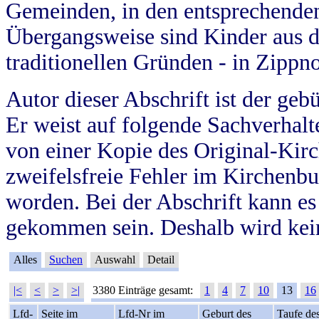
Gemeinden, in den entsprechende
Übergangsweise sind Kinder aus 
traditionellen Gründen - in Zippn
Autor dieser Abschrift ist der geb
Er weist auf folgende Sachverhalte
von einer Kopie des Original-Kirc
zweifelsfreie Fehler im Kirchenbuc
worden. Bei der Abschrift kann e
gekommen sein. Deshalb wird kein
Alles
Suchen
Auswahl
Detail
|<
<
>
>|
3380 Einträge gesamt:
1
4
7
10
13
16
Lfd-
Seite im
Lfd-Nr im
Geburt des
Taufe de