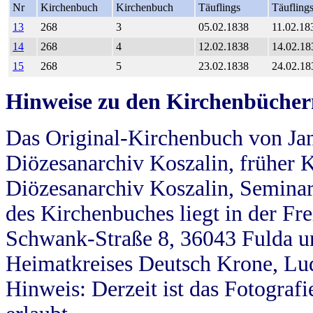
Nr
Kirchenbuch
Kirchenbuch
Täuflings
Täufling
13
268
3
05.02.1838
11.02.18
14
268
4
12.02.1838
14.02.18
15
268
5
23.02.1838
24.02.18
Hinweise zu den Kirchenbücher
Das Original-Kirchenbuch von Jan
Diözesanarchiv Koszalin, früher Kö
Diözesanarchiv Koszalin, Seminar
des Kirchenbuches liegt in der Fr
Schwank-Straße 8, 36043 Fulda u
Heimatkreises Deutsch Krone, Lu
Hinweis: Derzeit ist das Fotograf