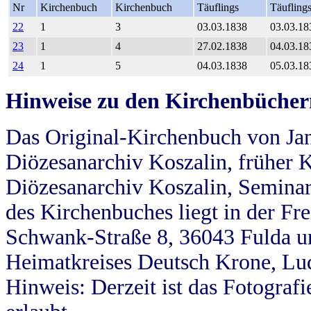
Nr
Kirchenbuch
Kirchenbuch
Täuflings
Täufling
22
1
3
03.03.1838
03.03.18
23
1
4
27.02.1838
04.03.18
24
1
5
04.03.1838
05.03.18
Hinweise zu den Kirchenbücher
Das Original-Kirchenbuch von Jan
Diözesanarchiv Koszalin, früher Kö
Diözesanarchiv Koszalin, Seminar
des Kirchenbuches liegt in der Fr
Schwank-Straße 8, 36043 Fulda u
Heimatkreises Deutsch Krone, Lu
Hinweis: Derzeit ist das Fotograf