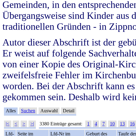
Gemeinden, in den entsprechende
Übergangsweise sind Kinder aus 
traditionellen Gründen - in Zippn
Autor dieser Abschrift ist der geb
Er weist auf folgende Sachverhalte
von einer Kopie des Original-Kirc
zweifelsfreie Fehler im Kirchenbuc
worden. Bei der Abschrift kann e
gekommen sein. Deshalb wird kein
Alles
Suchen
Auswahl
Detail
|<
<
>
>|
3380 Einträge gesamt:
1
4
7
10
13
16
Lfd-
Seite im
Lfd-Nr im
Geburt des
Taufe de