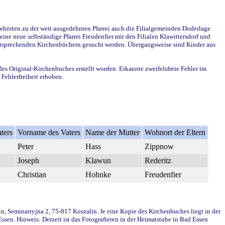
ehörten zu der weit ausgedehnten Pfarrei auch die Filialgemeinden Doderlage
ine neue selbständige Pfarrei Freudenfier mit den Filialen Klawittersdorf und
 entsprechenden Kirchenbüchern gesucht werden. Übergangsweise sind Kinder aus
des Original-Kirchenbuches erstellt worden. Erkannte zweifelsfreie Fehler im
Fehlerfreiheit erhoben.
ters
Vorname des Vaters
Name der Mutter
Wohnort der Eltern
Peter
Hass
Zippnow
Joseph
Klawun
Rederitz
Christian
Hohnke
Freudenfier
in, Seminarryjna 2, 75-817 Koszalin. Je eine Kopie des Kirchenbuches liegt in der
en. Hinweis: Derzeit ist das Fotografieren in der Heimatstube in Bad Essen