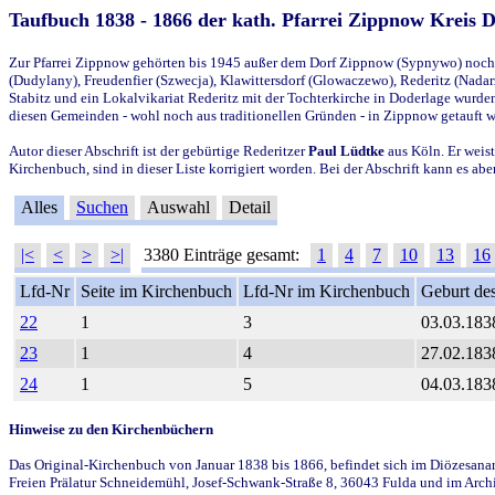
Taufbuch 1838 - 1866 der kath. Pfarrei Zippnow Kreis 
Zur Pfarrei Zippnow gehörten bis 1945 außer dem Dorf Zippnow (Sypnywo) noch d
(Dudylany), Freudenfier (Szwecja), Klawittersdorf (Glowaczewo), Rederitz (Nadarz
Stabitz und ein Lokalvikariat Rederitz mit der Tochterkirche in Doderlage wurd
diesen Gemeinden - wohl noch aus traditionellen Gründen - in Zippnow getauft 
Autor dieser Abschrift ist der gebürtige Rederitzer
Paul Lüdtke
aus Köln. Er weist
Kirchenbuch, sind in dieser Liste korrigiert worden. Bei der Abschrift kann es 
Alles
Suchen
Auswahl
Detail
|<
<
>
>|
3380 Einträge gesamt:
1
4
7
10
13
16
Lfd-Nr
Seite im Kirchenbuch
Lfd-Nr im Kirchenbuch
Geburt des
22
1
3
03.03.183
23
1
4
27.02.183
24
1
5
04.03.183
Hinweise zu den Kirchenbüchern
Das Original-Kirchenbuch von Januar 1838 bis 1866, befindet sich im Diözesanarch
Freien Prälatur Schneidemühl, Josef-Schwank-Straße 8, 36043 Fulda und im Archi