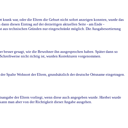
krank war, oder die Eltern die Geburt nicht sofort anzeigen konnten, wurde das
ann diesen Eintrag auf der derzeitigen aktuellen Seite - am Ende -
st aus technischen Gründen nur eingeschränkt möglich. Die Ausgabesortierung
r besser gesagt, wie die Bewohner ihn ausgesprochen haben. Später dann so
e Schreibweise nicht richtig ist, wurden Korrekturen vorgenommen.
r Spalte Wohnort der Eltern, grundsätzlich der deutsche Ortsname eingetragen.
rtsangabe der Eltern vorliegt, wenn diese auch angegeben wurde. Hierbei wurde
d kann man aber von der Richtigkeit dieser Angabe ausgehen.