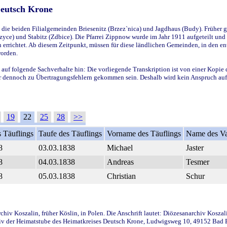
Deutsch Krone
ie beiden Filialgemeinden Briesenitz (Brzez`nica) und Jagdhaus (Budy). Früher g
yce) und Stabitz (Zdbice). Die Pfarrei Zippnow wurde im Jahr 1911 aufgeteilt und e
en errichtet. Ab diesem Zeitpunkt, müssen für diese ländlichen Gemeinden, in den
worden.
 auf folgende Sachverhalte hin: Die vorliegende Transkription ist von einer Kopie 
aber dennoch zu Übertragungsfehlern gekommen sein. Deshalb wird kein Anspruch auf 
19
22
25
28
>>
 Täuflings
Taufe des Täuflings
Vorname des Täuflings
Name des Va
8
03.03.1838
Michael
Jaster
8
04.03.1838
Andreas
Tesmer
8
05.03.1838
Christian
Schur
iv Koszalin, früher Köslin, in Polen. Die Anschrift lautet: Diözesanarchiv Koszal
v der Heimatstube des Heimatkreises Deutsch Krone, Ludwigsweg 10, 49152 Bad Ess