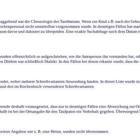
ggebend war die Chronologie des Taufdatums. Wenn ein Kind z.B. nach der Geburt 
rchenpersonal nicht unmittelbar vorgenommen wurde. In derartigen Fällen hat man d
raum davor und dahinter zu überprüfen. Eine exakte Suchabfrage nach dem Datum i
den offensichtlich so aufgeschrieben, wie die Amtsperson ihn verstanden hat, ode
n Dörfern war schließlich Dialekt. In den Fällen bei denen erkannt wurde, dass di
t, wobei mehrere Schreibvarianten Anwendung fanden. In dieser Liste wurde in de
n und den im Kirchenbuch verwendeten Schreibvarianten.
wurde deshalb vorausgesetzt, dass nur in derartigen Fällen eine Abweichung zur O
eshalb ist bei der Ortsangabe für den Taufpaten ein Vorbehalt gegeben. Überwiegen
weitere Angaben wie z. B. eine Heirat, wurden nicht übernommen.