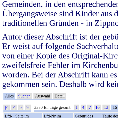
Gemeinden, in den entsprechende
Übergangsweise sind Kinder aus 
traditionellen Gründen - in Zippn
Autor dieser Abschrift ist der geb
Er weist auf folgende Sachverhalte
von einer Kopie des Original-Kirc
zweifelsfreie Fehler im Kirchenbuc
worden. Bei der Abschrift kann e
gekommen sein. Deshalb wird kein
Alles
Suchen
Auswahl
Detail
|<
<
>
>|
3380 Einträge gesamt:
1
4
7
10
13
16
Lfd-
Seite im
Lfd-Nr im
Geburt des
Taufe de