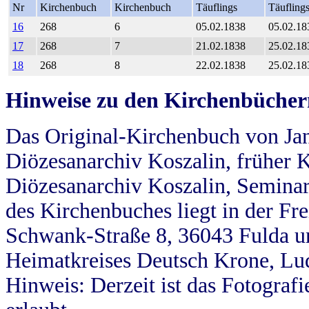
Nr
Kirchenbuch
Kirchenbuch
Täuflings
Täufling
16
268
6
05.02.1838
05.02.18
17
268
7
21.02.1838
25.02.18
18
268
8
22.02.1838
25.02.18
Hinweise zu den Kirchenbücher
Das Original-Kirchenbuch von Jan
Diözesanarchiv Koszalin, früher Kö
Diözesanarchiv Koszalin, Seminar
des Kirchenbuches liegt in der Fr
Schwank-Straße 8, 36043 Fulda u
Heimatkreises Deutsch Krone, Lu
Hinweis: Derzeit ist das Fotograf