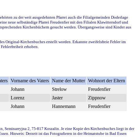
ehörten zu der weit ausgedehnten Pfarrei auch die Filialgemeinden Doderlage
ine neue selbständige Pfarrei Freudenfier mit den Filialen Klawittersdorf und
 entsprechenden Kirchenbüchern gesucht werden. Übergangsweise sind Kinder aus
des Original-Kirchenbuches erstellt worden. Erkannte zweifelsfreie Fehler im
Fehlerfreiheit erhoben.
ters
Vorname des Vaters
Name der Mutter
Wohnort der Eltern
Johann
Strelow
Freudenfier
Lorenz
Jaster
Zippnow
Johann
Hannemann
Freudenfier
in, Seminarryjna 2, 75-817 Koszalin. Je eine Kopie des Kirchenbuches liegt in der
en. Hinweis: Derzeit ist das Fotografieren in der Heimatstube in Bad Essen