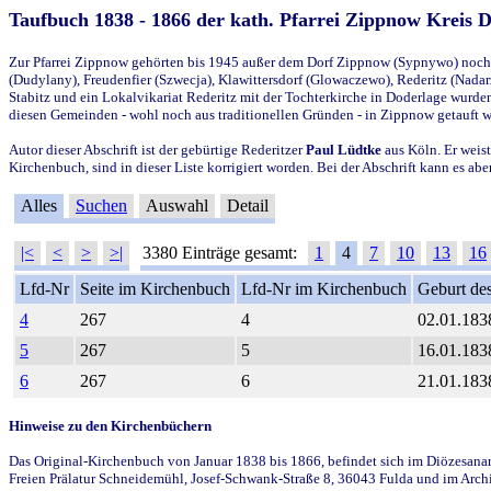
Taufbuch 1838 - 1866 der kath. Pfarrei Zippnow Kreis 
Zur Pfarrei Zippnow gehörten bis 1945 außer dem Dorf Zippnow (Sypnywo) noch d
(Dudylany), Freudenfier (Szwecja), Klawittersdorf (Glowaczewo), Rederitz (Nadarz
Stabitz und ein Lokalvikariat Rederitz mit der Tochterkirche in Doderlage wurd
diesen Gemeinden - wohl noch aus traditionellen Gründen - in Zippnow getauft 
Autor dieser Abschrift ist der gebürtige Rederitzer
Paul Lüdtke
aus Köln. Er weist
Kirchenbuch, sind in dieser Liste korrigiert worden. Bei der Abschrift kann es 
Alles
Suchen
Auswahl
Detail
|<
<
>
>|
3380 Einträge gesamt:
1
4
7
10
13
16
Lfd-Nr
Seite im Kirchenbuch
Lfd-Nr im Kirchenbuch
Geburt des
4
267
4
02.01.183
5
267
5
16.01.183
6
267
6
21.01.183
Hinweise zu den Kirchenbüchern
Das Original-Kirchenbuch von Januar 1838 bis 1866, befindet sich im Diözesanarch
Freien Prälatur Schneidemühl, Josef-Schwank-Straße 8, 36043 Fulda und im Archi