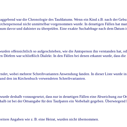
ggebend war die Chronologie des Taufdatums. Wenn ein Kind z.B. nach der Geburt 
rchenpersonal nicht unmittelbar vorgenommen wurde. In derartigen Fällen hat man d
raum davor und dahinter zu überprüfen. Eine exakte Suchabfrage nach dem Datum i
den offensichtlich so aufgeschrieben, wie die Amtsperson ihn verstanden hat, ode
n Dörfern war schließlich Dialekt. In den Fällen bei denen erkannt wurde, dass di
t, wobei mehrere Schreibvarianten Anwendung fanden. In dieser Liste wurde in de
n und den im Kirchenbuch verwendeten Schreibvarianten.
wurde deshalb vorausgesetzt, dass nur in derartigen Fällen eine Abweichung zur O
eshalb ist bei der Ortsangabe für den Taufpaten ein Vorbehalt gegeben. Überwiegen
weitere Angaben wie z. B. eine Heirat, wurden nicht übernommen.