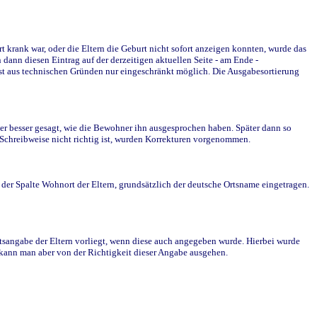
krank war, oder die Eltern die Geburt nicht sofort anzeigen konnten, wurde das
ann diesen Eintrag auf der derzeitigen aktuellen Seite - am Ende -
st aus technischen Gründen nur eingeschränkt möglich. Die Ausgabesortierung
r besser gesagt, wie die Bewohner ihn ausgesprochen haben. Später dann so
e Schreibweise nicht richtig ist, wurden Korrekturen vorgenommen.
r Spalte Wohnort der Eltern, grundsätzlich der deutsche Ortsname eingetragen.
rtsangabe der Eltern vorliegt, wenn diese auch angegeben wurde. Hierbei wurde
d kann man aber von der Richtigkeit dieser Angabe ausgehen.