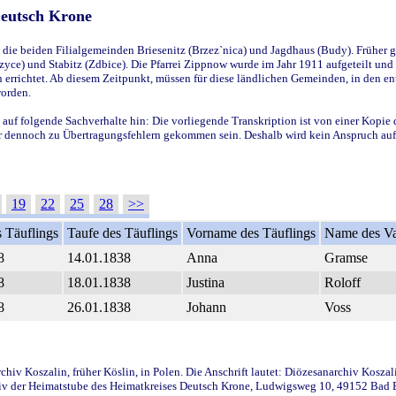
Deutsch Krone
ie beiden Filialgemeinden Briesenitz (Brzez`nica) und Jagdhaus (Budy). Früher g
yce) und Stabitz (Zdbice). Die Pfarrei Zippnow wurde im Jahr 1911 aufgeteilt und e
en errichtet. Ab diesem Zeitpunkt, müssen für diese ländlichen Gemeinden, in den
worden.
 auf folgende Sachverhalte hin: Die vorliegende Transkription ist von einer Kopie 
aber dennoch zu Übertragungsfehlern gekommen sein. Deshalb wird kein Anspruch auf 
19
22
25
28
>>
 Täuflings
Taufe des Täuflings
Vorname des Täuflings
Name des Va
8
14.01.1838
Anna
Gramse
8
18.01.1838
Justina
Roloff
8
26.01.1838
Johann
Voss
iv Koszalin, früher Köslin, in Polen. Die Anschrift lautet: Diözesanarchiv Koszal
v der Heimatstube des Heimatkreises Deutsch Krone, Ludwigsweg 10, 49152 Bad Ess