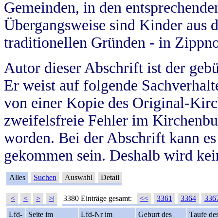
Gemeinden, in den entsprechende
Übergangsweise sind Kinder aus 
traditionellen Gründen - in Zippn
Autor dieser Abschrift ist der geb
Er weist auf folgende Sachverhalte
von einer Kopie des Original-Kirc
zweifelsfreie Fehler im Kirchenbuc
worden. Bei der Abschrift kann e
gekommen sein. Deshalb wird kein
Alles
Suchen
Auswahl
Detail
|<
<
>
>|
3380 Einträge gesamt:
<<
3361
3364
336
Lfd-
Seite im
Lfd-Nr im
Geburt des
Taufe de