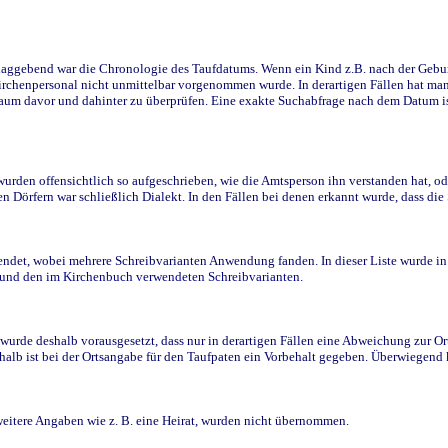
ggebend war die Chronologie des Taufdatums. Wenn ein Kind z.B. nach der Geburt 
rchenpersonal nicht unmittelbar vorgenommen wurde. In derartigen Fällen hat man d
raum davor und dahinter zu überprüfen. Eine exakte Suchabfrage nach dem Datum i
den offensichtlich so aufgeschrieben, wie die Amtsperson ihn verstanden hat, ode
n Dörfern war schließlich Dialekt. In den Fällen bei denen erkannt wurde, dass di
t, wobei mehrere Schreibvarianten Anwendung fanden. In dieser Liste wurde in de
n und den im Kirchenbuch verwendeten Schreibvarianten.
wurde deshalb vorausgesetzt, dass nur in derartigen Fällen eine Abweichung zur O
eshalb ist bei der Ortsangabe für den Taufpaten ein Vorbehalt gegeben. Überwiegen
weitere Angaben wie z. B. eine Heirat, wurden nicht übernommen.