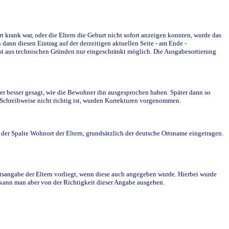
krank war, oder die Eltern die Geburt nicht sofort anzeigen konnten, wurde das
ann diesen Eintrag auf der derzeitigen aktuellen Seite - am Ende -
st aus technischen Gründen nur eingeschränkt möglich. Die Ausgabesortierung
r besser gesagt, wie die Bewohner ihn ausgesprochen haben. Später dann so
e Schreibweise nicht richtig ist, wurden Korrekturen vorgenommen.
r Spalte Wohnort der Eltern, grundsätzlich der deutsche Ortsname eingetragen.
rtsangabe der Eltern vorliegt, wenn diese auch angegeben wurde. Hierbei wurde
d kann man aber von der Richtigkeit dieser Angabe ausgehen.