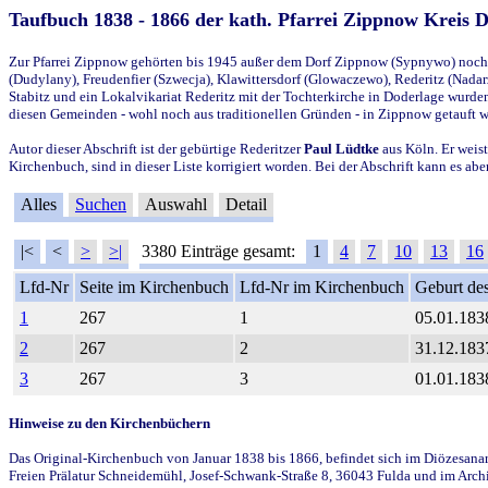
Taufbuch 1838 - 1866 der kath. Pfarrei Zippnow Kreis 
Zur Pfarrei Zippnow gehörten bis 1945 außer dem Dorf Zippnow (Sypnywo) noch d
(Dudylany), Freudenfier (Szwecja), Klawittersdorf (Glowaczewo), Rederitz (Nadarz
Stabitz und ein Lokalvikariat Rederitz mit der Tochterkirche in Doderlage wurd
diesen Gemeinden - wohl noch aus traditionellen Gründen - in Zippnow getauft 
Autor dieser Abschrift ist der gebürtige Rederitzer
Paul Lüdtke
aus Köln. Er weist
Kirchenbuch, sind in dieser Liste korrigiert worden. Bei der Abschrift kann es 
Alles
Suchen
Auswahl
Detail
|<
<
>
>|
3380 Einträge gesamt:
1
4
7
10
13
16
Lfd-Nr
Seite im Kirchenbuch
Lfd-Nr im Kirchenbuch
Geburt des
1
267
1
05.01.183
2
267
2
31.12.183
3
267
3
01.01.183
Hinweise zu den Kirchenbüchern
Das Original-Kirchenbuch von Januar 1838 bis 1866, befindet sich im Diözesanarch
Freien Prälatur Schneidemühl, Josef-Schwank-Straße 8, 36043 Fulda und im Archi