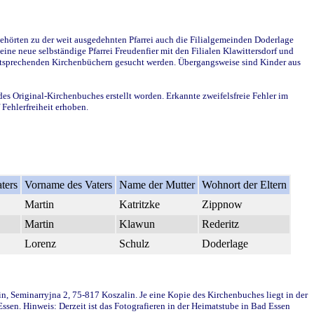
ehörten zu der weit ausgedehnten Pfarrei auch die Filialgemeinden Doderlage
ine neue selbständige Pfarrei Freudenfier mit den Filialen Klawittersdorf und
 entsprechenden Kirchenbüchern gesucht werden. Übergangsweise sind Kinder aus
des Original-Kirchenbuches erstellt worden. Erkannte zweifelsfreie Fehler im
Fehlerfreiheit erhoben.
ters
Vorname des Vaters
Name der Mutter
Wohnort der Eltern
Martin
Katritzke
Zippnow
Martin
Klawun
Rederitz
Lorenz
Schulz
Doderlage
in, Seminarryjna 2, 75-817 Koszalin. Je eine Kopie des Kirchenbuches liegt in der
en. Hinweis: Derzeit ist das Fotografieren in der Heimatstube in Bad Essen