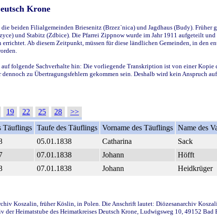
Deutsch Krone
ie beiden Filialgemeinden Briesenitz (Brzez`nica) und Jagdhaus (Budy). Früher g
yce) und Stabitz (Zdbice). Die Pfarrei Zippnow wurde im Jahr 1911 aufgeteilt und e
en errichtet. Ab diesem Zeitpunkt, müssen für diese ländlichen Gemeinden, in den
worden.
 auf folgende Sachverhalte hin: Die vorliegende Transkription ist von einer Kopie 
aber dennoch zu Übertragungsfehlern gekommen sein. Deshalb wird kein Anspruch auf 
19
22
25
28
>>
 Täuflings
Taufe des Täuflings
Vorname des Täuflings
Name des Va
8
05.01.1838
Catharina
Sack
7
07.01.1838
Johann
Höfft
8
07.01.1838
Johann
Heidkrüger
iv Koszalin, früher Köslin, in Polen. Die Anschrift lautet: Diözesanarchiv Koszal
v der Heimatstube des Heimatkreises Deutsch Krone, Ludwigsweg 10, 49152 Bad Ess