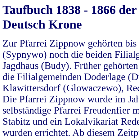
Taufbuch 1838 - 1866 der
Deutsch Krone
Zur Pfarrei Zippnow gehörten bi
(Sypnywo) noch die beiden Filial
Jagdhaus (Budy). Früher gehörten 
die Filialgemeinden Doderlage (D
Klawittersdorf (Glowaczewo), Red
Die Pfarrei Zippnow wurde im Jah
selbständige Pfarrei Freudenfier m
Stabitz und ein Lokalvikariat Red
wurden errichtet. Ab diesem Zeitp