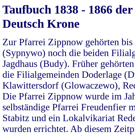
Taufbuch 1838 - 1866 der
Deutsch Krone
Zur Pfarrei Zippnow gehörten bi
(Sypnywo) noch die beiden Filial
Jagdhaus (Budy). Früher gehörten 
die Filialgemeinden Doderlage (D
Klawittersdorf (Glowaczewo), Red
Die Pfarrei Zippnow wurde im Jah
selbständige Pfarrei Freudenfier m
Stabitz und ein Lokalvikariat Red
wurden errichtet. Ab diesem Zeitp