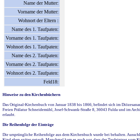
Name der Mutter:
Vorname der Mutter:
Wohnort der Eltern :
Name des 1. Taufpaten:
Vorname des 1. Taufpaten:
Wohnort des 1. Taufpaten:
Name des 2. Taufpaten:
Vorname des 2. Taufpaten:
Wohnort des 2. Taufpaten:
Feld18:
Hinweise zu den Kirchenbüchern
Das Original-Kirchenbuch von Januar 1838 bis 1866, befindet sich im Diözesanarch
Freien Prälatur Schneidemühl, Josef-Schwank-Straße 8, 36043 Fulda und im Archi
erlaubt.
Die Reihenfolge der Einträge
Die ursprüngliche Reihenfolge aus dem Kirchenbuch wurde bei behalten. Ausschla
Kind eben später getauft. Manchmal kam es auch vor, dass der Taufeintrag vom Ki