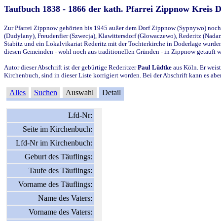
Taufbuch 1838 - 1866 der kath. Pfarrei Zippnow Kreis 
Zur Pfarrei Zippnow gehörten bis 1945 außer dem Dorf Zippnow (Sypnywo) noch d
(Dudylany), Freudenfier (Szwecja), Klawittersdorf (Glowaczewo), Rederitz (Nadarz
Stabitz und ein Lokalvikariat Rederitz mit der Tochterkirche in Doderlage wurd
diesen Gemeinden - wohl noch aus traditionellen Gründen - in Zippnow getauft 
Autor dieser Abschrift ist der gebürtige Rederitzer
Paul Lüdtke
aus Köln. Er weist
Kirchenbuch, sind in dieser Liste korrigiert worden. Bei der Abschrift kann es 
Alles
Suchen
Auswahl
Detail
Lfd-Nr:
Seite im Kirchenbuch:
Lfd-Nr im Kirchenbuch:
Geburt des Täuflings:
Taufe des Täuflings:
Vorname des Täuflings:
Name des Vaters:
Vorname des Vaters: