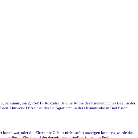
in, Seminarryjna 2, 75-817 Koszalin. Je eine Kopie des Kirchenbuches liegt in der
en. Hinweis: Derzeit ist das Fotografieren in der Heimatstube in Bad Essen
krank war, oder die Eltern die Geburt nicht sofort anzeigen konnten, wurde das
ann diesen Eintrag auf der derzeitigen aktuellen Seite - am Ende -