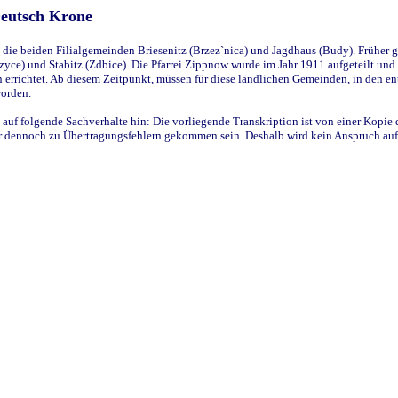
Deutsch Krone
ie beiden Filialgemeinden Briesenitz (Brzez`nica) und Jagdhaus (Budy). Früher g
yce) und Stabitz (Zdbice). Die Pfarrei Zippnow wurde im Jahr 1911 aufgeteilt und e
en errichtet. Ab diesem Zeitpunkt, müssen für diese ländlichen Gemeinden, in den
worden.
 auf folgende Sachverhalte hin: Die vorliegende Transkription ist von einer Kopie 
aber dennoch zu Übertragungsfehlern gekommen sein. Deshalb wird kein Anspruch auf 