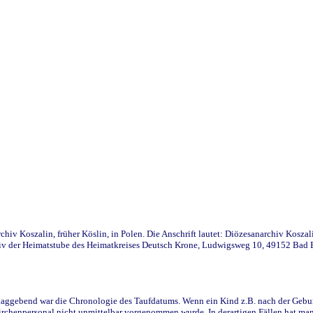
iv Koszalin, früher Köslin, in Polen. Die Anschrift lautet: Diözesanarchiv Koszal
v der Heimatstube des Heimatkreises Deutsch Krone, Ludwigsweg 10, 49152 Bad Ess
ggebend war die Chronologie des Taufdatums. Wenn ein Kind z.B. nach der Geburt 
rchenpersonal nicht unmittelbar vorgenommen wurde. In derartigen Fällen hat man d