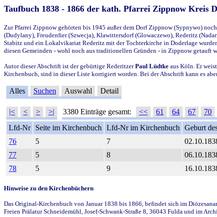
Taufbuch 1838 - 1866 der kath. Pfarrei Zippnow Kreis 
Zur Pfarrei Zippnow gehörten bis 1945 außer dem Dorf Zippnow (Sypnywo) noch d
(Dudylany), Freudenfier (Szwecja), Klawittersdorf (Glowaczewo), Rederitz (Nadarz
Stabitz und ein Lokalvikariat Rederitz mit der Tochterkirche in Doderlage wurd
diesen Gemeinden - wohl noch aus traditionellen Gründen - in Zippnow getauft 
Autor dieser Abschrift ist der gebürtige Rederitzer
Paul Lüdtke
aus Köln. Er weist
Kirchenbuch, sind in dieser Liste korrigiert worden. Bei der Abschrift kann es 
Alles
Suchen
Auswahl
Detail
|<
<
>
>|
3380 Einträge gesamt:
<<
61
64
67
70
Lfd-Nr
Seite im Kirchenbuch
Lfd-Nr im Kirchenbuch
Geburt des
76
5
7
02.10.183
77
5
8
06.10.183
78
5
9
16.10.183
Hinweise zu den Kirchenbüchern
Das Original-Kirchenbuch von Januar 1838 bis 1866, befindet sich im Diözesanarch
Freien Prälatur Schneidemühl, Josef-Schwank-Straße 8, 36043 Fulda und im Archi