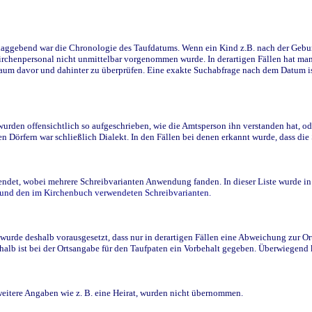
ggebend war die Chronologie des Taufdatums. Wenn ein Kind z.B. nach der Geburt 
rchenpersonal nicht unmittelbar vorgenommen wurde. In derartigen Fällen hat man d
raum davor und dahinter zu überprüfen. Eine exakte Suchabfrage nach dem Datum i
den offensichtlich so aufgeschrieben, wie die Amtsperson ihn verstanden hat, ode
n Dörfern war schließlich Dialekt. In den Fällen bei denen erkannt wurde, dass di
t, wobei mehrere Schreibvarianten Anwendung fanden. In dieser Liste wurde in de
n und den im Kirchenbuch verwendeten Schreibvarianten.
wurde deshalb vorausgesetzt, dass nur in derartigen Fällen eine Abweichung zur O
eshalb ist bei der Ortsangabe für den Taufpaten ein Vorbehalt gegeben. Überwiegen
weitere Angaben wie z. B. eine Heirat, wurden nicht übernommen.