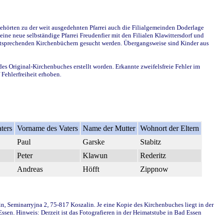
ehörten zu der weit ausgedehnten Pfarrei auch die Filialgemeinden Doderlage
ine neue selbständige Pfarrei Freudenfier mit den Filialen Klawittersdorf und
 entsprechenden Kirchenbüchern gesucht werden. Übergangsweise sind Kinder aus
des Original-Kirchenbuches erstellt worden. Erkannte zweifelsfreie Fehler im
Fehlerfreiheit erhoben.
ters
Vorname des Vaters
Name der Mutter
Wohnort der Eltern
Paul
Garske
Stabitz
Peter
Klawun
Rederitz
Andreas
Höfft
Zippnow
in, Seminarryjna 2, 75-817 Koszalin. Je eine Kopie des Kirchenbuches liegt in der
en. Hinweis: Derzeit ist das Fotografieren in der Heimatstube in Bad Essen