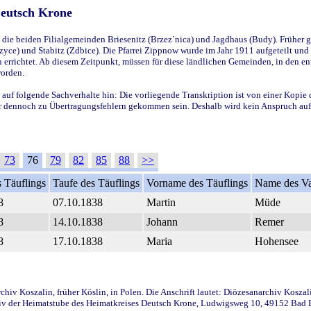
Deutsch Krone
ie beiden Filialgemeinden Briesenitz (Brzez`nica) und Jagdhaus (Budy). Früher g
yce) und Stabitz (Zdbice). Die Pfarrei Zippnow wurde im Jahr 1911 aufgeteilt und e
en errichtet. Ab diesem Zeitpunkt, müssen für diese ländlichen Gemeinden, in den
worden.
 auf folgende Sachverhalte hin: Die vorliegende Transkription ist von einer Kopie 
aber dennoch zu Übertragungsfehlern gekommen sein. Deshalb wird kein Anspruch auf 
73
76
79
82
85
88
>>
 Täuflings
Taufe des Täuflings
Vorname des Täuflings
Name des Va
8
07.10.1838
Martin
Müde
8
14.10.1838
Johann
Remer
8
17.10.1838
Maria
Hohensee
iv Koszalin, früher Köslin, in Polen. Die Anschrift lautet: Diözesanarchiv Koszal
v der Heimatstube des Heimatkreises Deutsch Krone, Ludwigsweg 10, 49152 Bad Ess