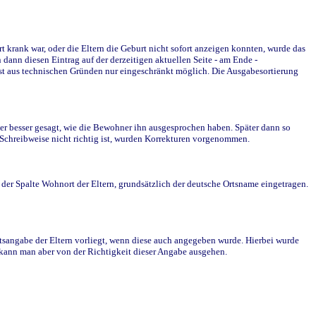
krank war, oder die Eltern die Geburt nicht sofort anzeigen konnten, wurde das
ann diesen Eintrag auf der derzeitigen aktuellen Seite - am Ende -
st aus technischen Gründen nur eingeschränkt möglich. Die Ausgabesortierung
r besser gesagt, wie die Bewohner ihn ausgesprochen haben. Später dann so
e Schreibweise nicht richtig ist, wurden Korrekturen vorgenommen.
r Spalte Wohnort der Eltern, grundsätzlich der deutsche Ortsname eingetragen.
rtsangabe der Eltern vorliegt, wenn diese auch angegeben wurde. Hierbei wurde
d kann man aber von der Richtigkeit dieser Angabe ausgehen.