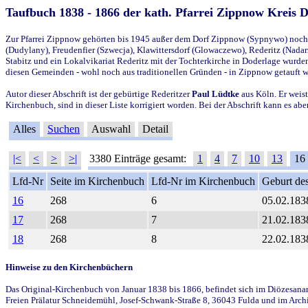
Taufbuch 1838 - 1866 der kath. Pfarrei Zippnow Kreis 
Zur Pfarrei Zippnow gehörten bis 1945 außer dem Dorf Zippnow (Sypnywo) noch d
(Dudylany), Freudenfier (Szwecja), Klawittersdorf (Glowaczewo), Rederitz (Nadarz
Stabitz und ein Lokalvikariat Rederitz mit der Tochterkirche in Doderlage wurd
diesen Gemeinden - wohl noch aus traditionellen Gründen - in Zippnow getauft 
Autor dieser Abschrift ist der gebürtige Rederitzer
Paul Lüdtke
aus Köln. Er weist
Kirchenbuch, sind in dieser Liste korrigiert worden. Bei der Abschrift kann es 
Alles
Suchen
Auswahl
Detail
|<
<
>
>|
3380 Einträge gesamt:
1
4
7
10
13
16
Lfd-Nr
Seite im Kirchenbuch
Lfd-Nr im Kirchenbuch
Geburt des
16
268
6
05.02.183
17
268
7
21.02.183
18
268
8
22.02.183
Hinweise zu den Kirchenbüchern
Das Original-Kirchenbuch von Januar 1838 bis 1866, befindet sich im Diözesanarch
Freien Prälatur Schneidemühl, Josef-Schwank-Straße 8, 36043 Fulda und im Archi