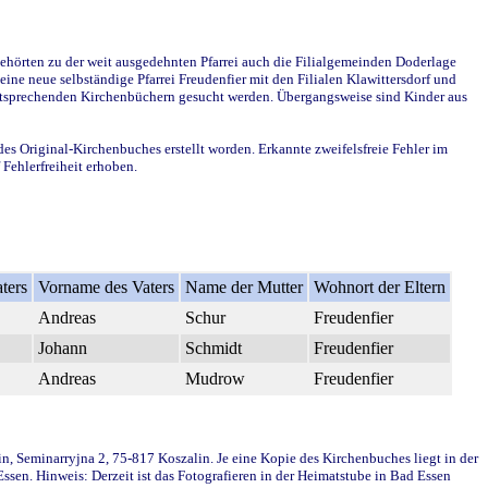
ehörten zu der weit ausgedehnten Pfarrei auch die Filialgemeinden Doderlage
ine neue selbständige Pfarrei Freudenfier mit den Filialen Klawittersdorf und
 entsprechenden Kirchenbüchern gesucht werden. Übergangsweise sind Kinder aus
des Original-Kirchenbuches erstellt worden. Erkannte zweifelsfreie Fehler im
Fehlerfreiheit erhoben.
ters
Vorname des Vaters
Name der Mutter
Wohnort der Eltern
Andreas
Schur
Freudenfier
Johann
Schmidt
Freudenfier
Andreas
Mudrow
Freudenfier
in, Seminarryjna 2, 75-817 Koszalin. Je eine Kopie des Kirchenbuches liegt in der
en. Hinweis: Derzeit ist das Fotografieren in der Heimatstube in Bad Essen