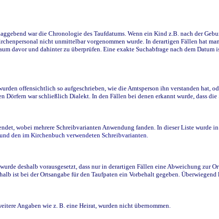
ggebend war die Chronologie des Taufdatums. Wenn ein Kind z.B. nach der Geburt 
rchenpersonal nicht unmittelbar vorgenommen wurde. In derartigen Fällen hat man d
raum davor und dahinter zu überprüfen. Eine exakte Suchabfrage nach dem Datum i
den offensichtlich so aufgeschrieben, wie die Amtsperson ihn verstanden hat, ode
n Dörfern war schließlich Dialekt. In den Fällen bei denen erkannt wurde, dass di
t, wobei mehrere Schreibvarianten Anwendung fanden. In dieser Liste wurde in de
n und den im Kirchenbuch verwendeten Schreibvarianten.
wurde deshalb vorausgesetzt, dass nur in derartigen Fällen eine Abweichung zur O
eshalb ist bei der Ortsangabe für den Taufpaten ein Vorbehalt gegeben. Überwiegen
weitere Angaben wie z. B. eine Heirat, wurden nicht übernommen.