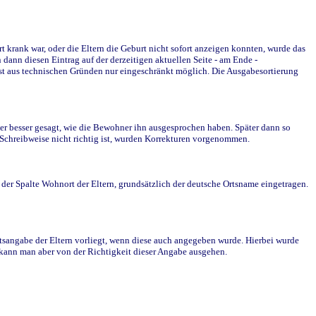
krank war, oder die Eltern die Geburt nicht sofort anzeigen konnten, wurde das
ann diesen Eintrag auf der derzeitigen aktuellen Seite - am Ende -
st aus technischen Gründen nur eingeschränkt möglich. Die Ausgabesortierung
r besser gesagt, wie die Bewohner ihn ausgesprochen haben. Später dann so
e Schreibweise nicht richtig ist, wurden Korrekturen vorgenommen.
r Spalte Wohnort der Eltern, grundsätzlich der deutsche Ortsname eingetragen.
rtsangabe der Eltern vorliegt, wenn diese auch angegeben wurde. Hierbei wurde
d kann man aber von der Richtigkeit dieser Angabe ausgehen.