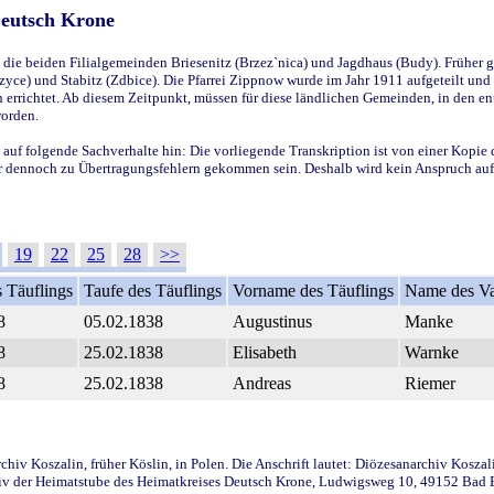
Deutsch Krone
ie beiden Filialgemeinden Briesenitz (Brzez`nica) und Jagdhaus (Budy). Früher g
yce) und Stabitz (Zdbice). Die Pfarrei Zippnow wurde im Jahr 1911 aufgeteilt und e
en errichtet. Ab diesem Zeitpunkt, müssen für diese ländlichen Gemeinden, in den
worden.
 auf folgende Sachverhalte hin: Die vorliegende Transkription ist von einer Kopie 
aber dennoch zu Übertragungsfehlern gekommen sein. Deshalb wird kein Anspruch auf 
19
22
25
28
>>
 Täuflings
Taufe des Täuflings
Vorname des Täuflings
Name des Va
8
05.02.1838
Augustinus
Manke
8
25.02.1838
Elisabeth
Warnke
8
25.02.1838
Andreas
Riemer
iv Koszalin, früher Köslin, in Polen. Die Anschrift lautet: Diözesanarchiv Koszal
v der Heimatstube des Heimatkreises Deutsch Krone, Ludwigsweg 10, 49152 Bad Ess