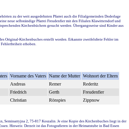
ehörten zu der weit ausgedehnten Pfarrei auch die Filialgemeinden Doderlage
ine neue selbständige Pfarrei Freudenfier mit den Filialen Klawittersdorf und
 entsprechenden Kirchenbüchern gesucht werden. Übergangsweise sind Kinder aus
des Original-Kirchenbuches erstellt worden. Erkannte zweifelsfreie Fehler im
Fehlerfreiheit erhoben.
ters
Vorname des Vaters
Name der Mutter
Wohnort der Eltern
Andreas
Remer
Rederitz
Friedrich
Gerth
Freudenfier
Christian
Rönspies
Zippnow
in, Seminarryjna 2, 75-817 Koszalin. Je eine Kopie des Kirchenbuches liegt in der
en. Hinweis: Derzeit ist das Fotografieren in der Heimatstube in Bad Essen