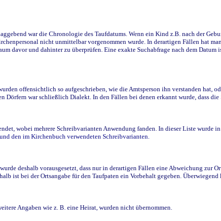
ggebend war die Chronologie des Taufdatums. Wenn ein Kind z.B. nach der Geburt 
rchenpersonal nicht unmittelbar vorgenommen wurde. In derartigen Fällen hat man d
raum davor und dahinter zu überprüfen. Eine exakte Suchabfrage nach dem Datum i
den offensichtlich so aufgeschrieben, wie die Amtsperson ihn verstanden hat, ode
n Dörfern war schließlich Dialekt. In den Fällen bei denen erkannt wurde, dass di
t, wobei mehrere Schreibvarianten Anwendung fanden. In dieser Liste wurde in de
n und den im Kirchenbuch verwendeten Schreibvarianten.
wurde deshalb vorausgesetzt, dass nur in derartigen Fällen eine Abweichung zur O
eshalb ist bei der Ortsangabe für den Taufpaten ein Vorbehalt gegeben. Überwiegen
weitere Angaben wie z. B. eine Heirat, wurden nicht übernommen.