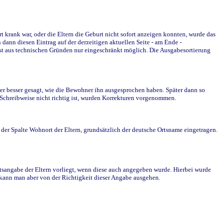
krank war, oder die Eltern die Geburt nicht sofort anzeigen konnten, wurde das
ann diesen Eintrag auf der derzeitigen aktuellen Seite - am Ende -
st aus technischen Gründen nur eingeschränkt möglich. Die Ausgabesortierung
r besser gesagt, wie die Bewohner ihn ausgesprochen haben. Später dann so
e Schreibweise nicht richtig ist, wurden Korrekturen vorgenommen.
r Spalte Wohnort der Eltern, grundsätzlich der deutsche Ortsname eingetragen.
rtsangabe der Eltern vorliegt, wenn diese auch angegeben wurde. Hierbei wurde
d kann man aber von der Richtigkeit dieser Angabe ausgehen.