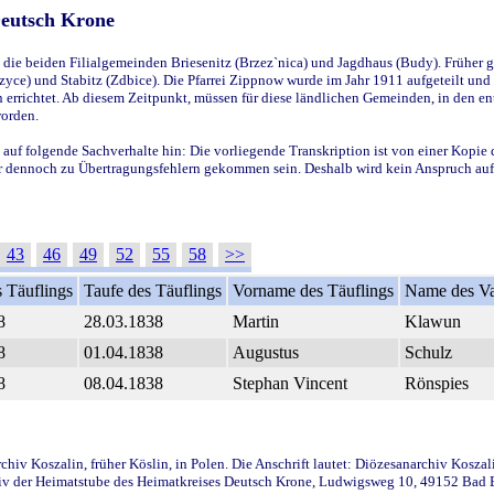
Deutsch Krone
ie beiden Filialgemeinden Briesenitz (Brzez`nica) und Jagdhaus (Budy). Früher g
yce) und Stabitz (Zdbice). Die Pfarrei Zippnow wurde im Jahr 1911 aufgeteilt und e
en errichtet. Ab diesem Zeitpunkt, müssen für diese ländlichen Gemeinden, in den
worden.
 auf folgende Sachverhalte hin: Die vorliegende Transkription ist von einer Kopie 
aber dennoch zu Übertragungsfehlern gekommen sein. Deshalb wird kein Anspruch auf 
43
46
49
52
55
58
>>
 Täuflings
Taufe des Täuflings
Vorname des Täuflings
Name des Va
8
28.03.1838
Martin
Klawun
8
01.04.1838
Augustus
Schulz
8
08.04.1838
Stephan Vincent
Rönspies
iv Koszalin, früher Köslin, in Polen. Die Anschrift lautet: Diözesanarchiv Koszal
v der Heimatstube des Heimatkreises Deutsch Krone, Ludwigsweg 10, 49152 Bad Ess