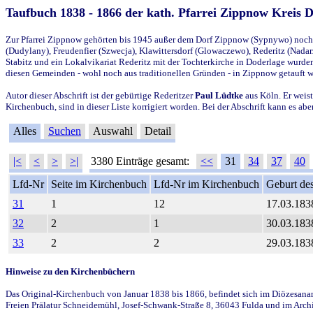
Taufbuch 1838 - 1866 der kath. Pfarrei Zippnow Kreis 
Zur Pfarrei Zippnow gehörten bis 1945 außer dem Dorf Zippnow (Sypnywo) noch d
(Dudylany), Freudenfier (Szwecja), Klawittersdorf (Glowaczewo), Rederitz (Nadarz
Stabitz und ein Lokalvikariat Rederitz mit der Tochterkirche in Doderlage wurd
diesen Gemeinden - wohl noch aus traditionellen Gründen - in Zippnow getauft 
Autor dieser Abschrift ist der gebürtige Rederitzer
Paul Lüdtke
aus Köln. Er weist
Kirchenbuch, sind in dieser Liste korrigiert worden. Bei der Abschrift kann es 
Alles
Suchen
Auswahl
Detail
|<
<
>
>|
3380 Einträge gesamt:
<<
31
34
37
40
Lfd-Nr
Seite im Kirchenbuch
Lfd-Nr im Kirchenbuch
Geburt des
31
1
12
17.03.183
32
2
1
30.03.183
33
2
2
29.03.183
Hinweise zu den Kirchenbüchern
Das Original-Kirchenbuch von Januar 1838 bis 1866, befindet sich im Diözesanarch
Freien Prälatur Schneidemühl, Josef-Schwank-Straße 8, 36043 Fulda und im Archi