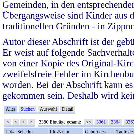
Gemeinden, in den entsprechende
Übergangsweise sind Kinder aus 
traditionellen Gründen - in Zippn
Autor dieser Abschrift ist der geb
Er weist auf folgende Sachverhalte
von einer Kopie des Original-Kirc
zweifelsfreie Fehler im Kirchenbuc
worden. Bei der Abschrift kann e
gekommen sein. Deshalb wird kein
Alles
Suchen
Auswahl
Detail
|<
<
>
>|
3380 Einträge gesamt:
<<
3361
3364
336
Lfd-
Seite im
Lfd-Nr im
Geburt des
Taufe de