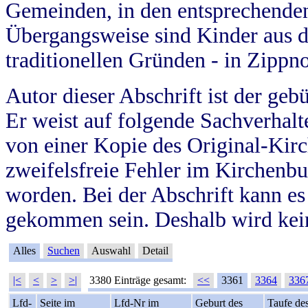
Gemeinden, in den entsprechende
Übergangsweise sind Kinder aus 
traditionellen Gründen - in Zippn
Autor dieser Abschrift ist der geb
Er weist auf folgende Sachverhalte
von einer Kopie des Original-Kirc
zweifelsfreie Fehler im Kirchenbuc
worden. Bei der Abschrift kann e
gekommen sein. Deshalb wird kein
Alles
Suchen
Auswahl
Detail
|<
<
>
>|
3380 Einträge gesamt:
<<
3361
3364
336
Lfd-
Seite im
Lfd-Nr im
Geburt des
Taufe de