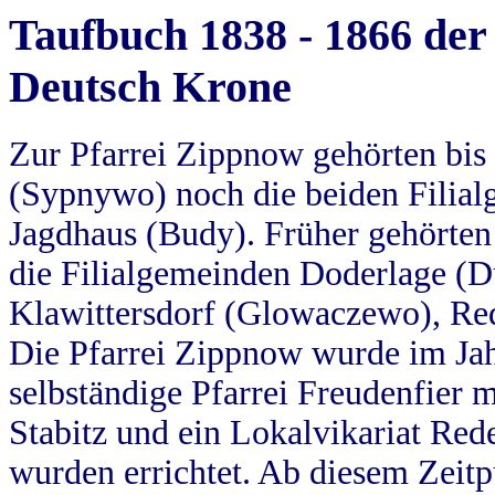
Taufbuch 1838 - 1866 der
Deutsch Krone
Zur Pfarrei Zippnow gehörten bi
(Sypnywo) noch die beiden Filial
Jagdhaus (Budy). Früher gehörten 
die Filialgemeinden Doderlage (D
Klawittersdorf (Glowaczewo), Red
Die Pfarrei Zippnow wurde im Jah
selbständige Pfarrei Freudenfier m
Stabitz und ein Lokalvikariat Red
wurden errichtet. Ab diesem Zeitp