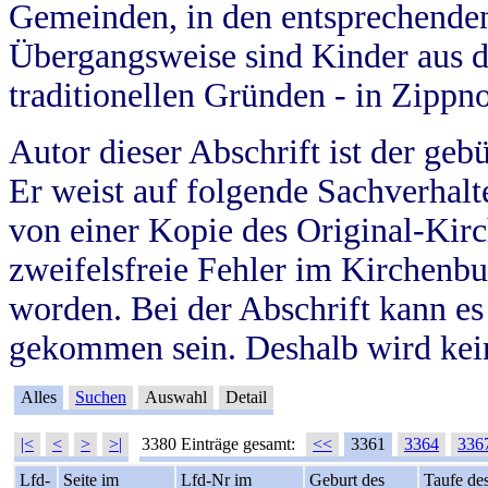
Gemeinden, in den entsprechende
Übergangsweise sind Kinder aus 
traditionellen Gründen - in Zippn
Autor dieser Abschrift ist der geb
Er weist auf folgende Sachverhalte
von einer Kopie des Original-Kirc
zweifelsfreie Fehler im Kirchenbuc
worden. Bei der Abschrift kann e
gekommen sein. Deshalb wird kein
Alles
Suchen
Auswahl
Detail
|<
<
>
>|
3380 Einträge gesamt:
<<
3361
3364
336
Lfd-
Seite im
Lfd-Nr im
Geburt des
Taufe de