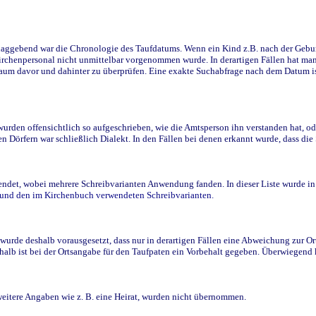
ggebend war die Chronologie des Taufdatums. Wenn ein Kind z.B. nach der Geburt 
rchenpersonal nicht unmittelbar vorgenommen wurde. In derartigen Fällen hat man d
raum davor und dahinter zu überprüfen. Eine exakte Suchabfrage nach dem Datum i
den offensichtlich so aufgeschrieben, wie die Amtsperson ihn verstanden hat, ode
n Dörfern war schließlich Dialekt. In den Fällen bei denen erkannt wurde, dass di
t, wobei mehrere Schreibvarianten Anwendung fanden. In dieser Liste wurde in de
n und den im Kirchenbuch verwendeten Schreibvarianten.
wurde deshalb vorausgesetzt, dass nur in derartigen Fällen eine Abweichung zur O
eshalb ist bei der Ortsangabe für den Taufpaten ein Vorbehalt gegeben. Überwiegen
weitere Angaben wie z. B. eine Heirat, wurden nicht übernommen.