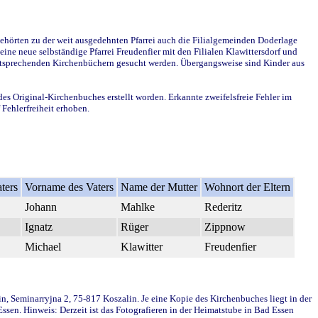
ehörten zu der weit ausgedehnten Pfarrei auch die Filialgemeinden Doderlage
ine neue selbständige Pfarrei Freudenfier mit den Filialen Klawittersdorf und
 entsprechenden Kirchenbüchern gesucht werden. Übergangsweise sind Kinder aus
des Original-Kirchenbuches erstellt worden. Erkannte zweifelsfreie Fehler im
Fehlerfreiheit erhoben.
ters
Vorname des Vaters
Name der Mutter
Wohnort der Eltern
Johann
Mahlke
Rederitz
Ignatz
Rüger
Zippnow
Michael
Klawitter
Freudenfier
in, Seminarryjna 2, 75-817 Koszalin. Je eine Kopie des Kirchenbuches liegt in der
en. Hinweis: Derzeit ist das Fotografieren in der Heimatstube in Bad Essen