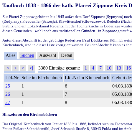
Taufbuch 1838 - 1866 der kath. Pfarrei Zippnow Kreis 
Zur Pfarrei Zippnow gehörten bis 1945 außer dem Dorf Zippnow (Sypnywo) noch d
(Dudylany), Freudenfier (Szwecja), Klawittersdorf (Glowaczewo), Rederitz (Nadarz
Stabitz und ein Lokalvikariat Rederitz mit der Tochterkirche in Doderlage wurd
diesen Gemeinden - wohl noch aus traditionellen Gründen - in Zippnow getauft 
Autor dieser Abschrift ist der gebürtige Rederitzer
Paul Lüdtke
aus Köln. Er weist
Kirchenbuch, sind in dieser Liste korrigiert worden. Bei der Abschrift kann es 
Alles
Suchen
Auswahl
Detail
|<
<
>
>|
3380 Einträge gesamt:
1
4
7
10
13
16
Lfd-Nr
Seite im Kirchenbuch
Lfd-Nr im Kirchenbuch
Geburt des
25
1
6
04.03.183
26
1
7
05.03.183
27
1
8
06.03.183
Hinweise zu den Kirchenbüchern
Das Original-Kirchenbuch von Januar 1838 bis 1866, befindet sich im Diözesanarch
Freien Prälatur Schneidemühl, Josef-Schwank-Straße 8, 36043 Fulda und im Archi