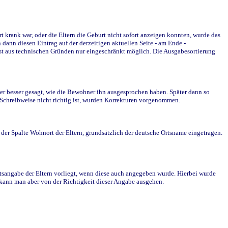
krank war, oder die Eltern die Geburt nicht sofort anzeigen konnten, wurde das
ann diesen Eintrag auf der derzeitigen aktuellen Seite - am Ende -
st aus technischen Gründen nur eingeschränkt möglich. Die Ausgabesortierung
r besser gesagt, wie die Bewohner ihn ausgesprochen haben. Später dann so
e Schreibweise nicht richtig ist, wurden Korrekturen vorgenommen.
r Spalte Wohnort der Eltern, grundsätzlich der deutsche Ortsname eingetragen.
rtsangabe der Eltern vorliegt, wenn diese auch angegeben wurde. Hierbei wurde
d kann man aber von der Richtigkeit dieser Angabe ausgehen.