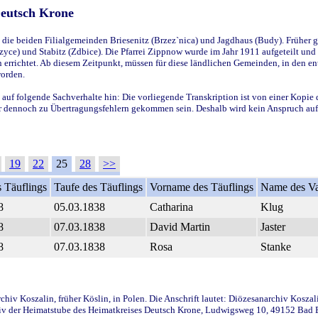
Deutsch Krone
ie beiden Filialgemeinden Briesenitz (Brzez`nica) und Jagdhaus (Budy). Früher g
yce) und Stabitz (Zdbice). Die Pfarrei Zippnow wurde im Jahr 1911 aufgeteilt und e
en errichtet. Ab diesem Zeitpunkt, müssen für diese ländlichen Gemeinden, in den
worden.
 auf folgende Sachverhalte hin: Die vorliegende Transkription ist von einer Kopie 
aber dennoch zu Übertragungsfehlern gekommen sein. Deshalb wird kein Anspruch auf 
19
22
25
28
>>
 Täuflings
Taufe des Täuflings
Vorname des Täuflings
Name des Va
8
05.03.1838
Catharina
Klug
8
07.03.1838
David Martin
Jaster
8
07.03.1838
Rosa
Stanke
iv Koszalin, früher Köslin, in Polen. Die Anschrift lautet: Diözesanarchiv Koszal
v der Heimatstube des Heimatkreises Deutsch Krone, Ludwigsweg 10, 49152 Bad Ess