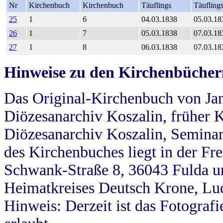
Nr
Kirchenbuch
Kirchenbuch
Täuflings
Täufling
25
1
6
04.03.1838
05.03.18
26
1
7
05.03.1838
07.03.18
27
1
8
06.03.1838
07.03.18
Hinweise zu den Kirchenbücher
Das Original-Kirchenbuch von Jan
Diözesanarchiv Koszalin, früher Kö
Diözesanarchiv Koszalin, Seminar
des Kirchenbuches liegt in der Fr
Schwank-Straße 8, 36043 Fulda u
Heimatkreises Deutsch Krone, Lu
Hinweis: Derzeit ist das Fotograf