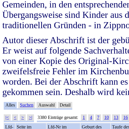
Gemeinden, in den entsprechende
Übergangsweise sind Kinder aus 
traditionellen Gründen - in Zippn
Autor dieser Abschrift ist der geb
Er weist auf folgende Sachverhalte
von einer Kopie des Original-Kirc
zweifelsfreie Fehler im Kirchenbuc
worden. Bei der Abschrift kann e
gekommen sein. Deshalb wird kein
Alles
Suchen
Auswahl
Detail
|<
<
>
>|
3380 Einträge gesamt:
1
4
7
10
13
16
Lfd-
Seite im
Lfd-Nr im
Geburt des
Taufe de