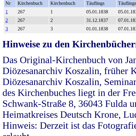
Nr
Kirchenbuch
Kirchenbuch
Täuflings
Täufling
1
267
1
05.01.1838
05.01.18
2
267
2
31.12.1837
07.01.18
3
267
3
01.01.1838
07.01.18
Hinweise zu den Kirchenbücher
Das Original-Kirchenbuch von Jan
Diözesanarchiv Koszalin, früher Kö
Diözesanarchiv Koszalin, Seminar
des Kirchenbuches liegt in der Fr
Schwank-Straße 8, 36043 Fulda u
Heimatkreises Deutsch Krone, Lu
Hinweis: Derzeit ist das Fotograf