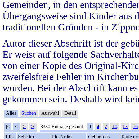
Gemeinden, in den entsprechende
Übergangsweise sind Kinder aus 
traditionellen Gründen - in Zippn
Autor dieser Abschrift ist der geb
Er weist auf folgende Sachverhalte
von einer Kopie des Original-Kirc
zweifelsfreie Fehler im Kirchenbuc
worden. Bei der Abschrift kann e
gekommen sein. Deshalb wird kein
Alles
Suchen
Auswahl
Detail
|<
<
>
>|
3380 Einträge gesamt:
1
4
7
10
13
16
Lfd-
Seite im
Lfd-Nr im
Geburt des
Taufe de