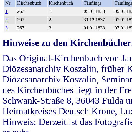
Nr
Kirchenbuch
Kirchenbuch
Täuflings
Täufling
1
267
1
05.01.1838
05.01.18
2
267
2
31.12.1837
07.01.18
3
267
3
01.01.1838
07.01.18
Hinweise zu den Kirchenbücher
Das Original-Kirchenbuch von Jan
Diözesanarchiv Koszalin, früher Kö
Diözesanarchiv Koszalin, Seminar
des Kirchenbuches liegt in der Fr
Schwank-Straße 8, 36043 Fulda u
Heimatkreises Deutsch Krone, Lu
Hinweis: Derzeit ist das Fotograf