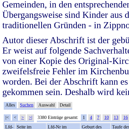
Gemeinden, in den entsprechende
Übergangsweise sind Kinder aus 
traditionellen Gründen - in Zippn
Autor dieser Abschrift ist der geb
Er weist auf folgende Sachverhalte
von einer Kopie des Original-Kirc
zweifelsfreie Fehler im Kirchenbuc
worden. Bei der Abschrift kann e
gekommen sein. Deshalb wird kein
Alles
Suchen
Auswahl
Detail
|<
<
>
>|
3380 Einträge gesamt:
1
4
7
10
13
16
Lfd-
Seite im
Lfd-Nr im
Geburt des
Taufe de