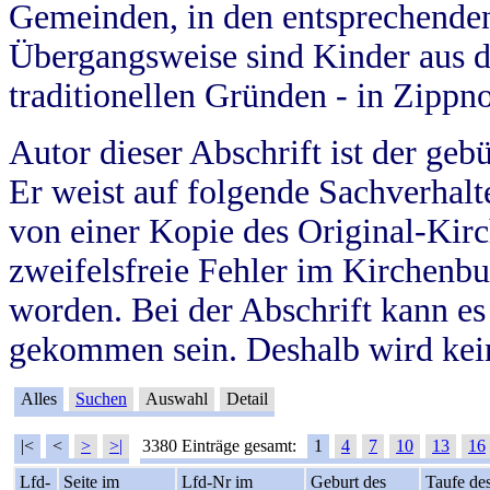
Gemeinden, in den entsprechende
Übergangsweise sind Kinder aus 
traditionellen Gründen - in Zippn
Autor dieser Abschrift ist der geb
Er weist auf folgende Sachverhalte
von einer Kopie des Original-Kirc
zweifelsfreie Fehler im Kirchenbuc
worden. Bei der Abschrift kann e
gekommen sein. Deshalb wird kein
Alles
Suchen
Auswahl
Detail
|<
<
>
>|
3380 Einträge gesamt:
1
4
7
10
13
16
Lfd-
Seite im
Lfd-Nr im
Geburt des
Taufe de