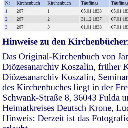
Nr
Kirchenbuch
Kirchenbuch
Täuflings
Täufling
1
267
1
05.01.1838
05.01.18
2
267
2
31.12.1837
07.01.18
3
267
3
01.01.1838
07.01.18
Hinweise zu den Kirchenbücher
Das Original-Kirchenbuch von Jan
Diözesanarchiv Koszalin, früher Kö
Diözesanarchiv Koszalin, Seminar
des Kirchenbuches liegt in der Fr
Schwank-Straße 8, 36043 Fulda u
Heimatkreises Deutsch Krone, Lu
Hinweis: Derzeit ist das Fotograf