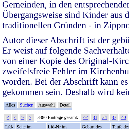
Gemeinden, in den entsprechende
Übergangsweise sind Kinder aus 
traditionellen Gründen - in Zippn
Autor dieser Abschrift ist der geb
Er weist auf folgende Sachverhalte
von einer Kopie des Original-Kirc
zweifelsfreie Fehler im Kirchenbuc
worden. Bei der Abschrift kann e
gekommen sein. Deshalb wird kein
Alles
Suchen
Auswahl
Detail
|<
<
>
>|
3380 Einträge gesamt:
<<
31
34
37
40
Lfd-
Seite im
Lfd-Nr im
Geburt des
Taufe de