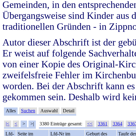
Gemeinden, in den entsprechende
Übergangsweise sind Kinder aus 
traditionellen Gründen - in Zippn
Autor dieser Abschrift ist der geb
Er weist auf folgende Sachverhalte
von einer Kopie des Original-Kirc
zweifelsfreie Fehler im Kirchenbuc
worden. Bei der Abschrift kann e
gekommen sein. Deshalb wird kein
Alles
Suchen
Auswahl
Detail
|<
<
>
>|
3380 Einträge gesamt:
<<
3361
3364
336
Lfd-
Seite im
Lfd-Nr im
Geburt des
Taufe de