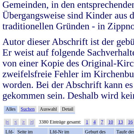
Gemeinden, in den entsprechende
Übergangsweise sind Kinder aus 
traditionellen Gründen - in Zippn
Autor dieser Abschrift ist der geb
Er weist auf folgende Sachverhalte
von einer Kopie des Original-Kirc
zweifelsfreie Fehler im Kirchenbuc
worden. Bei der Abschrift kann e
gekommen sein. Deshalb wird kein
Alles
Suchen
Auswahl
Detail
|<
<
>
>|
3380 Einträge gesamt:
1
4
7
10
13
16
Lfd-
Seite im
Lfd-Nr im
Geburt des
Taufe de