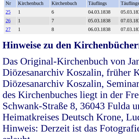
Nr
Kirchenbuch
Kirchenbuch
Täuflings
Täufling
25
1
6
04.03.1838
05.03.18
26
1
7
05.03.1838
07.03.18
27
1
8
06.03.1838
07.03.18
Hinweise zu den Kirchenbücher
Das Original-Kirchenbuch von Jan
Diözesanarchiv Koszalin, früher Kö
Diözesanarchiv Koszalin, Seminar
des Kirchenbuches liegt in der Fr
Schwank-Straße 8, 36043 Fulda u
Heimatkreises Deutsch Krone, Lu
Hinweis: Derzeit ist das Fotograf