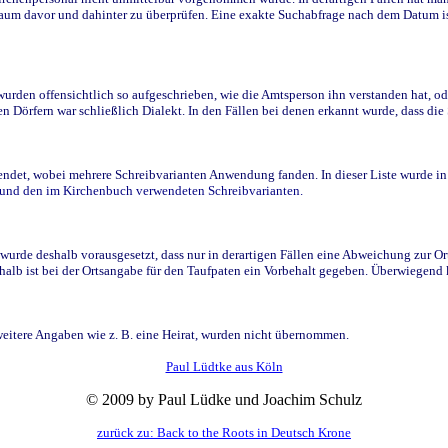
raum davor und dahinter zu überprüfen. Eine exakte Suchabfrage nach dem Datum i
den offensichtlich so aufgeschrieben, wie die Amtsperson ihn verstanden hat, ode
n Dörfern war schließlich Dialekt. In den Fällen bei denen erkannt wurde, dass di
t, wobei mehrere Schreibvarianten Anwendung fanden. In dieser Liste wurde in de
n und den im Kirchenbuch verwendeten Schreibvarianten.
wurde deshalb vorausgesetzt, dass nur in derartigen Fällen eine Abweichung zur O
eshalb ist bei der Ortsangabe für den Taufpaten ein Vorbehalt gegeben. Überwiegen
weitere Angaben wie z. B. eine Heirat, wurden nicht übernommen.
Paul Lüdtke aus Köln
© 2009 by Paul Lüdke und Joachim Schulz
zurück zu: Back to the Roots in Deutsch Krone