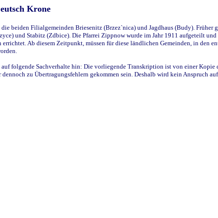
Deutsch Krone
ie beiden Filialgemeinden Briesenitz (Brzez`nica) und Jagdhaus (Budy). Früher g
yce) und Stabitz (Zdbice). Die Pfarrei Zippnow wurde im Jahr 1911 aufgeteilt und e
en errichtet. Ab diesem Zeitpunkt, müssen für diese ländlichen Gemeinden, in den
worden.
 auf folgende Sachverhalte hin: Die vorliegende Transkription ist von einer Kopie 
aber dennoch zu Übertragungsfehlern gekommen sein. Deshalb wird kein Anspruch auf 