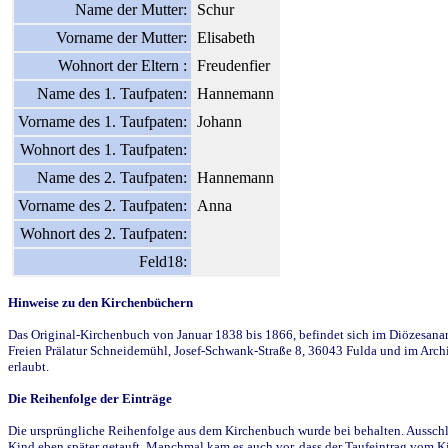
Name der Mutter:
Schur
Vorname der Mutter:
Elisabeth
Wohnort der Eltern :
Freudenfier
Name des 1. Taufpaten:
Hannemann
Vorname des 1. Taufpaten:
Johann
Wohnort des 1. Taufpaten:
Name des 2. Taufpaten:
Hannemann
Vorname des 2. Taufpaten:
Anna
Wohnort des 2. Taufpaten:
Feld18:
Hinweise zu den Kirchenbüchern
Das Original-Kirchenbuch von Januar 1838 bis 1866, befindet sich im Diözesanarch
Freien Prälatur Schneidemühl, Josef-Schwank-Straße 8, 36043 Fulda und im Archi
erlaubt.
Die Reihenfolge der Einträge
Die ursprüngliche Reihenfolge aus dem Kirchenbuch wurde bei behalten. Ausschla
Kind eben später getauft. Manchmal kam es auch vor, dass der Taufeintrag vom Ki