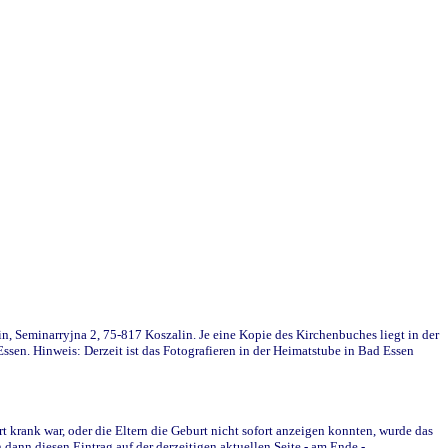
in, Seminarryjna 2, 75-817 Koszalin. Je eine Kopie des Kirchenbuches liegt in der
en. Hinweis: Derzeit ist das Fotografieren in der Heimatstube in Bad Essen
krank war, oder die Eltern die Geburt nicht sofort anzeigen konnten, wurde das
ann diesen Eintrag auf der derzeitigen aktuellen Seite - am Ende -