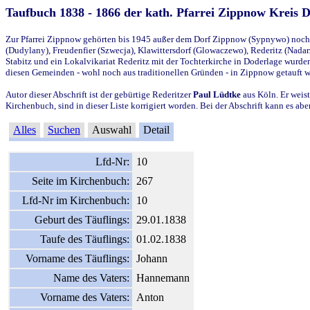
Taufbuch 1838 - 1866 der kath. Pfarrei Zippnow Kreis 
Zur Pfarrei Zippnow gehörten bis 1945 außer dem Dorf Zippnow (Sypnywo) noch d
(Dudylany), Freudenfier (Szwecja), Klawittersdorf (Glowaczewo), Rederitz (Nadarz
Stabitz und ein Lokalvikariat Rederitz mit der Tochterkirche in Doderlage wurd
diesen Gemeinden - wohl noch aus traditionellen Gründen - in Zippnow getauft 
Autor dieser Abschrift ist der gebürtige Rederitzer
Paul Lüdtke
aus Köln. Er weist
Kirchenbuch, sind in dieser Liste korrigiert worden. Bei der Abschrift kann es 
Alles
Suchen
Auswahl
Detail
Lfd-Nr:
10
Seite im Kirchenbuch:
267
Lfd-Nr im Kirchenbuch:
10
Geburt des Täuflings:
29.01.1838
Taufe des Täuflings:
01.02.1838
Vorname des Täuflings:
Johann
Name des Vaters:
Hannemann
Vorname des Vaters:
Anton