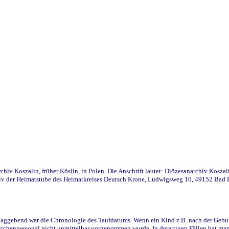
iv Koszalin, früher Köslin, in Polen. Die Anschrift lautet: Diözesanarchiv Koszal
v der Heimatstube des Heimatkreises Deutsch Krone, Ludwigsweg 10, 49152 Bad Ess
ggebend war die Chronologie des Taufdatums. Wenn ein Kind z.B. nach der Geburt 
rchenpersonal nicht unmittelbar vorgenommen wurde. In derartigen Fällen hat man d