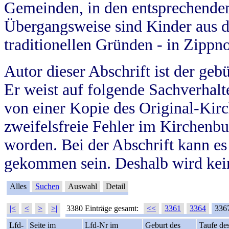
Gemeinden, in den entsprechende
Übergangsweise sind Kinder aus 
traditionellen Gründen - in Zippn
Autor dieser Abschrift ist der geb
Er weist auf folgende Sachverhalte
von einer Kopie des Original-Kirc
zweifelsfreie Fehler im Kirchenbuc
worden. Bei der Abschrift kann e
gekommen sein. Deshalb wird kein
Alles
Suchen
Auswahl
Detail
|<
<
>
>|
3380 Einträge gesamt:
<<
3361
3364
336
Lfd-
Seite im
Lfd-Nr im
Geburt des
Taufe de