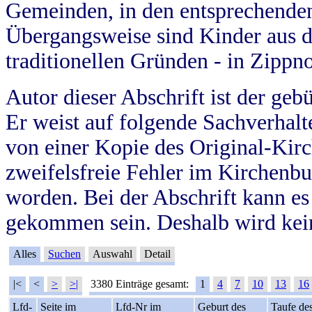
Gemeinden, in den entsprechende
Übergangsweise sind Kinder aus 
traditionellen Gründen - in Zippn
Autor dieser Abschrift ist der geb
Er weist auf folgende Sachverhalte
von einer Kopie des Original-Kirc
zweifelsfreie Fehler im Kirchenbuc
worden. Bei der Abschrift kann e
gekommen sein. Deshalb wird kein
Alles
Suchen
Auswahl
Detail
|<
<
>
>|
3380 Einträge gesamt:
1
4
7
10
13
16
Lfd-
Seite im
Lfd-Nr im
Geburt des
Taufe de