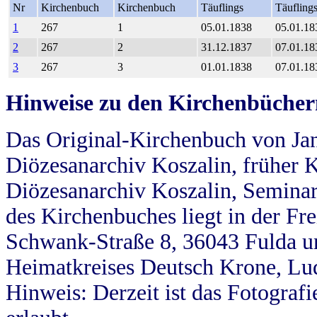
Nr
Kirchenbuch
Kirchenbuch
Täuflings
Täufling
1
267
1
05.01.1838
05.01.18
2
267
2
31.12.1837
07.01.18
3
267
3
01.01.1838
07.01.18
Hinweise zu den Kirchenbücher
Das Original-Kirchenbuch von Jan
Diözesanarchiv Koszalin, früher Kö
Diözesanarchiv Koszalin, Seminar
des Kirchenbuches liegt in der Fr
Schwank-Straße 8, 36043 Fulda u
Heimatkreises Deutsch Krone, Lu
Hinweis: Derzeit ist das Fotograf