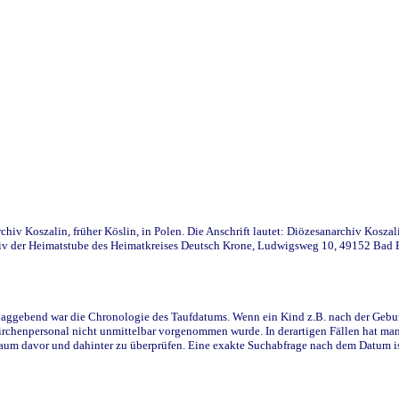
iv Koszalin, früher Köslin, in Polen. Die Anschrift lautet: Diözesanarchiv Koszal
v der Heimatstube des Heimatkreises Deutsch Krone, Ludwigsweg 10, 49152 Bad Ess
ggebend war die Chronologie des Taufdatums. Wenn ein Kind z.B. nach der Geburt 
rchenpersonal nicht unmittelbar vorgenommen wurde. In derartigen Fällen hat man d
raum davor und dahinter zu überprüfen. Eine exakte Suchabfrage nach dem Datum i