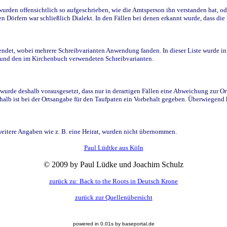
den offensichtlich so aufgeschrieben, wie die Amtsperson ihn verstanden hat, ode
n Dörfern war schließlich Dialekt. In den Fällen bei denen erkannt wurde, dass di
t, wobei mehrere Schreibvarianten Anwendung fanden. In dieser Liste wurde in de
n und den im Kirchenbuch verwendeten Schreibvarianten.
wurde deshalb vorausgesetzt, dass nur in derartigen Fällen eine Abweichung zur O
eshalb ist bei der Ortsangabe für den Taufpaten ein Vorbehalt gegeben. Überwiegen
weitere Angaben wie z. B. eine Heirat, wurden nicht übernommen.
Paul Lüdtke aus Köln
© 2009 by Paul Lüdke und Joachim Schulz
zurück zu: Back to the Roots in Deutsch Krone
zurück zur Quellenübersicht
powered in 0.01s by baseportal.de