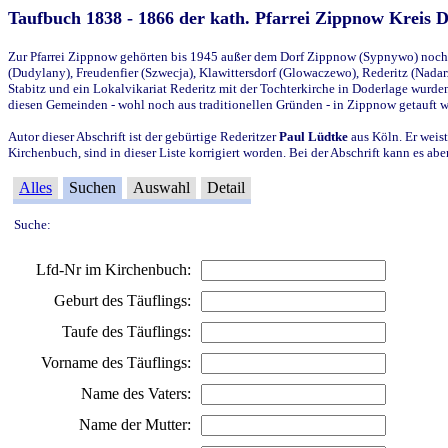
Taufbuch 1838 - 1866 der kath. Pfarrei Zippnow Kreis 
Zur Pfarrei Zippnow gehörten bis 1945 außer dem Dorf Zippnow (Sypnywo) noch d
(Dudylany), Freudenfier (Szwecja), Klawittersdorf (Glowaczewo), Rederitz (Nadarz
Stabitz und ein Lokalvikariat Rederitz mit der Tochterkirche in Doderlage wurd
diesen Gemeinden - wohl noch aus traditionellen Gründen - in Zippnow getauft 
Autor dieser Abschrift ist der gebürtige Rederitzer
Paul Lüdtke
aus Köln. Er weist
Kirchenbuch, sind in dieser Liste korrigiert worden. Bei der Abschrift kann es 
Alles
Suchen
Auswahl
Detail
Suche:
Lfd-Nr im Kirchenbuch:
Geburt des Täuflings:
Taufe des Täuflings:
Vorname des Täuflings:
Name des Vaters:
Name der Mutter: