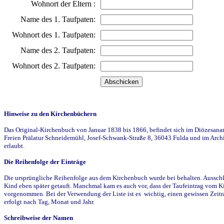
Wohnort der Eltern :
Name des 1. Taufpaten:
Wohnort des 1. Taufpaten:
Name des 2. Taufpaten:
Wohnort des 2. Taufpaten:
Hinweise zu den Kirchenbüchern
Das Original-Kirchenbuch von Januar 1838 bis 1866, befindet sich im Diözesanarch
Freien Prälatur Schneidemühl, Josef-Schwank-Straße 8, 36043 Fulda und im Archi
erlaubt.
Die Reihenfolge der Einträge
Die ursprüngliche Reihenfolge aus dem Kirchenbuch wurde bei behalten. Ausschla
Kind eben später getauft. Manchmal kam es auch vor, dass der Taufeintrag vom Ki
vorgenommen. Bei der Verwendung der Liste ist es wichtig, einen gewissen Zeit
erfolgt nach Tag, Monat und Jahr.
Schreibweise der Namen