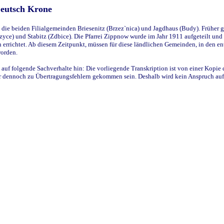
Deutsch Krone
ie beiden Filialgemeinden Briesenitz (Brzez`nica) und Jagdhaus (Budy). Früher g
yce) und Stabitz (Zdbice). Die Pfarrei Zippnow wurde im Jahr 1911 aufgeteilt und e
en errichtet. Ab diesem Zeitpunkt, müssen für diese ländlichen Gemeinden, in den
worden.
 auf folgende Sachverhalte hin: Die vorliegende Transkription ist von einer Kopie 
aber dennoch zu Übertragungsfehlern gekommen sein. Deshalb wird kein Anspruch auf 