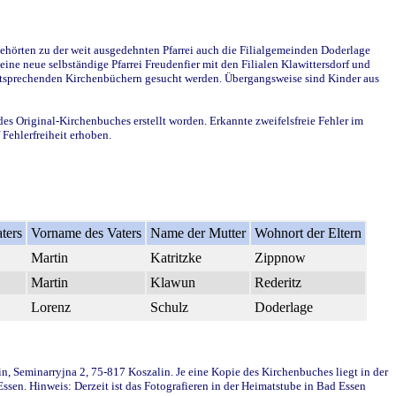
ehörten zu der weit ausgedehnten Pfarrei auch die Filialgemeinden Doderlage
ine neue selbständige Pfarrei Freudenfier mit den Filialen Klawittersdorf und
 entsprechenden Kirchenbüchern gesucht werden. Übergangsweise sind Kinder aus
des Original-Kirchenbuches erstellt worden. Erkannte zweifelsfreie Fehler im
Fehlerfreiheit erhoben.
ters
Vorname des Vaters
Name der Mutter
Wohnort der Eltern
Martin
Katritzke
Zippnow
Martin
Klawun
Rederitz
Lorenz
Schulz
Doderlage
in, Seminarryjna 2, 75-817 Koszalin. Je eine Kopie des Kirchenbuches liegt in der
en. Hinweis: Derzeit ist das Fotografieren in der Heimatstube in Bad Essen