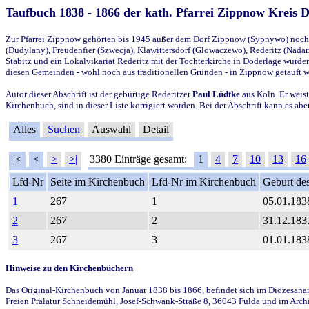
Taufbuch 1838 - 1866 der kath. Pfarrei Zippnow Kreis 
Zur Pfarrei Zippnow gehörten bis 1945 außer dem Dorf Zippnow (Sypnywo) noch d
(Dudylany), Freudenfier (Szwecja), Klawittersdorf (Glowaczewo), Rederitz (Nadarz
Stabitz und ein Lokalvikariat Rederitz mit der Tochterkirche in Doderlage wurd
diesen Gemeinden - wohl noch aus traditionellen Gründen - in Zippnow getauft 
Autor dieser Abschrift ist der gebürtige Rederitzer
Paul Lüdtke
aus Köln. Er weist
Kirchenbuch, sind in dieser Liste korrigiert worden. Bei der Abschrift kann es 
Alles
Suchen
Auswahl
Detail
|<
<
>
>|
3380 Einträge gesamt:
1
4
7
10
13
16
Lfd-Nr
Seite im Kirchenbuch
Lfd-Nr im Kirchenbuch
Geburt des
1
267
1
05.01.183
2
267
2
31.12.183
3
267
3
01.01.183
Hinweise zu den Kirchenbüchern
Das Original-Kirchenbuch von Januar 1838 bis 1866, befindet sich im Diözesanarch
Freien Prälatur Schneidemühl, Josef-Schwank-Straße 8, 36043 Fulda und im Archi