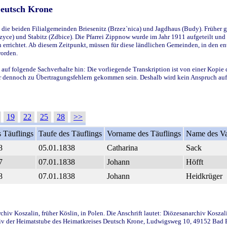
Deutsch Krone
ie beiden Filialgemeinden Briesenitz (Brzez`nica) und Jagdhaus (Budy). Früher g
yce) und Stabitz (Zdbice). Die Pfarrei Zippnow wurde im Jahr 1911 aufgeteilt und e
en errichtet. Ab diesem Zeitpunkt, müssen für diese ländlichen Gemeinden, in den
worden.
 auf folgende Sachverhalte hin: Die vorliegende Transkription ist von einer Kopie 
aber dennoch zu Übertragungsfehlern gekommen sein. Deshalb wird kein Anspruch auf 
19
22
25
28
>>
 Täuflings
Taufe des Täuflings
Vorname des Täuflings
Name des Va
8
05.01.1838
Catharina
Sack
7
07.01.1838
Johann
Höfft
8
07.01.1838
Johann
Heidkrüger
iv Koszalin, früher Köslin, in Polen. Die Anschrift lautet: Diözesanarchiv Koszal
v der Heimatstube des Heimatkreises Deutsch Krone, Ludwigsweg 10, 49152 Bad Ess