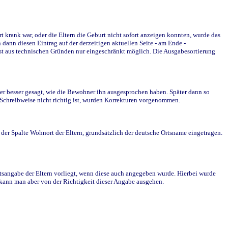
krank war, oder die Eltern die Geburt nicht sofort anzeigen konnten, wurde das
ann diesen Eintrag auf der derzeitigen aktuellen Seite - am Ende -
st aus technischen Gründen nur eingeschränkt möglich. Die Ausgabesortierung
r besser gesagt, wie die Bewohner ihn ausgesprochen haben. Später dann so
e Schreibweise nicht richtig ist, wurden Korrekturen vorgenommen.
r Spalte Wohnort der Eltern, grundsätzlich der deutsche Ortsname eingetragen.
rtsangabe der Eltern vorliegt, wenn diese auch angegeben wurde. Hierbei wurde
d kann man aber von der Richtigkeit dieser Angabe ausgehen.