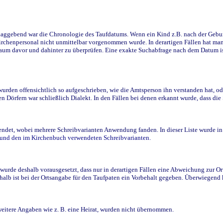
ggebend war die Chronologie des Taufdatums. Wenn ein Kind z.B. nach der Geburt 
rchenpersonal nicht unmittelbar vorgenommen wurde. In derartigen Fällen hat man d
raum davor und dahinter zu überprüfen. Eine exakte Suchabfrage nach dem Datum i
den offensichtlich so aufgeschrieben, wie die Amtsperson ihn verstanden hat, ode
n Dörfern war schließlich Dialekt. In den Fällen bei denen erkannt wurde, dass di
t, wobei mehrere Schreibvarianten Anwendung fanden. In dieser Liste wurde in de
n und den im Kirchenbuch verwendeten Schreibvarianten.
wurde deshalb vorausgesetzt, dass nur in derartigen Fällen eine Abweichung zur O
eshalb ist bei der Ortsangabe für den Taufpaten ein Vorbehalt gegeben. Überwiegen
weitere Angaben wie z. B. eine Heirat, wurden nicht übernommen.