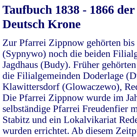
Taufbuch 1838 - 1866 der
Deutsch Krone
Zur Pfarrei Zippnow gehörten bi
(Sypnywo) noch die beiden Filial
Jagdhaus (Budy). Früher gehörten 
die Filialgemeinden Doderlage (D
Klawittersdorf (Glowaczewo), Red
Die Pfarrei Zippnow wurde im Jah
selbständige Pfarrei Freudenfier m
Stabitz und ein Lokalvikariat Red
wurden errichtet. Ab diesem Zeitp