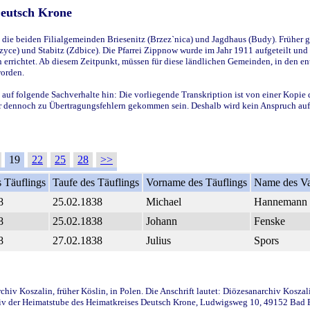
Deutsch Krone
ie beiden Filialgemeinden Briesenitz (Brzez`nica) und Jagdhaus (Budy). Früher g
yce) und Stabitz (Zdbice). Die Pfarrei Zippnow wurde im Jahr 1911 aufgeteilt und e
en errichtet. Ab diesem Zeitpunkt, müssen für diese ländlichen Gemeinden, in den
worden.
 auf folgende Sachverhalte hin: Die vorliegende Transkription ist von einer Kopie 
aber dennoch zu Übertragungsfehlern gekommen sein. Deshalb wird kein Anspruch auf 
19
22
25
28
>>
 Täuflings
Taufe des Täuflings
Vorname des Täuflings
Name des Va
8
25.02.1838
Michael
Hannemann
8
25.02.1838
Johann
Fenske
8
27.02.1838
Julius
Spors
iv Koszalin, früher Köslin, in Polen. Die Anschrift lautet: Diözesanarchiv Koszal
v der Heimatstube des Heimatkreises Deutsch Krone, Ludwigsweg 10, 49152 Bad Ess