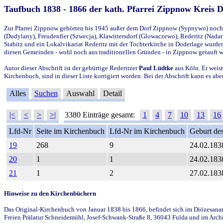
Taufbuch 1838 - 1866 der kath. Pfarrei Zippnow Kreis 
Zur Pfarrei Zippnow gehörten bis 1945 außer dem Dorf Zippnow (Sypnywo) noch d
(Dudylany), Freudenfier (Szwecja), Klawittersdorf (Glowaczewo), Rederitz (Nadarz
Stabitz und ein Lokalvikariat Rederitz mit der Tochterkirche in Doderlage wurd
diesen Gemeinden - wohl noch aus traditionellen Gründen - in Zippnow getauft 
Autor dieser Abschrift ist der gebürtige Rederitzer
Paul Lüdtke
aus Köln. Er weist
Kirchenbuch, sind in dieser Liste korrigiert worden. Bei der Abschrift kann es 
Alles
Suchen
Auswahl
Detail
|<
<
>
>|
3380 Einträge gesamt:
1
4
7
10
13
16
Lfd-Nr
Seite im Kirchenbuch
Lfd-Nr im Kirchenbuch
Geburt des
19
268
9
24.02.183
20
1
1
24.02.183
21
1
2
27.02.183
Hinweise zu den Kirchenbüchern
Das Original-Kirchenbuch von Januar 1838 bis 1866, befindet sich im Diözesanarch
Freien Prälatur Schneidemühl, Josef-Schwank-Straße 8, 36043 Fulda und im Archi