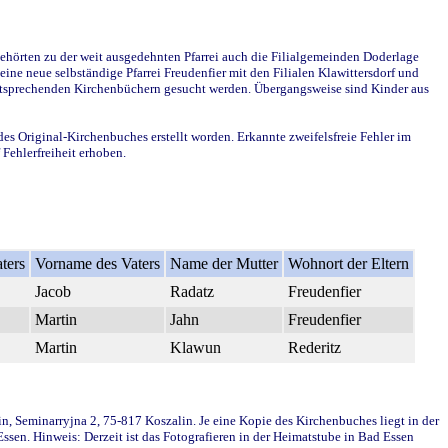
ehörten zu der weit ausgedehnten Pfarrei auch die Filialgemeinden Doderlage
ine neue selbständige Pfarrei Freudenfier mit den Filialen Klawittersdorf und
 entsprechenden Kirchenbüchern gesucht werden. Übergangsweise sind Kinder aus
des Original-Kirchenbuches erstellt worden. Erkannte zweifelsfreie Fehler im
Fehlerfreiheit erhoben.
ters
Vorname des Vaters
Name der Mutter
Wohnort der Eltern
Jacob
Radatz
Freudenfier
Martin
Jahn
Freudenfier
Martin
Klawun
Rederitz
in, Seminarryjna 2, 75-817 Koszalin. Je eine Kopie des Kirchenbuches liegt in der
en. Hinweis: Derzeit ist das Fotografieren in der Heimatstube in Bad Essen