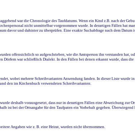
ggebend war die Chronologie des Taufdatums. Wenn ein Kind z.B. nach der Geburt 
rchenpersonal nicht unmittelbar vorgenommen wurde. In derartigen Fällen hat man d
raum davor und dahinter zu überprüfen. Eine exakte Suchabfrage nach dem Datum i
den offensichtlich so aufgeschrieben, wie die Amtsperson ihn verstanden hat, ode
n Dörfern war schließlich Dialekt. In den Fällen bei denen erkannt wurde, dass di
t, wobei mehrere Schreibvarianten Anwendung fanden. In dieser Liste wurde in de
n und den im Kirchenbuch verwendeten Schreibvarianten.
wurde deshalb vorausgesetzt, dass nur in derartigen Fällen eine Abweichung zur O
eshalb ist bei der Ortsangabe für den Taufpaten ein Vorbehalt gegeben. Überwiegen
weitere Angaben wie z. B. eine Heirat, wurden nicht übernommen.