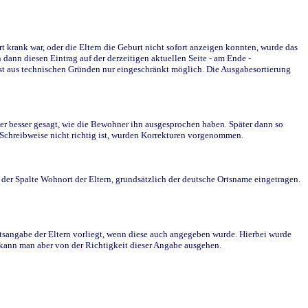
krank war, oder die Eltern die Geburt nicht sofort anzeigen konnten, wurde das
ann diesen Eintrag auf der derzeitigen aktuellen Seite - am Ende -
st aus technischen Gründen nur eingeschränkt möglich. Die Ausgabesortierung
r besser gesagt, wie die Bewohner ihn ausgesprochen haben. Später dann so
e Schreibweise nicht richtig ist, wurden Korrekturen vorgenommen.
r Spalte Wohnort der Eltern, grundsätzlich der deutsche Ortsname eingetragen.
rtsangabe der Eltern vorliegt, wenn diese auch angegeben wurde. Hierbei wurde
d kann man aber von der Richtigkeit dieser Angabe ausgehen.